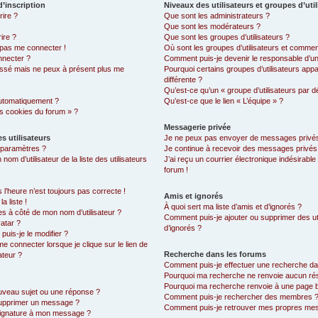
’inscription
Niveaux des utilisateurs et groupes d’uti
rire ?
Que sont les administrateurs ?
Que sont les modérateurs ?
ire ?
Que sont les groupes d’utilisateurs ?
x pas me connecter !
Où sont les groupes d’utilisateurs et comment
nnecter ?
Comment puis-je devenir le responsable d’un 
 passé mais ne peux à présent plus me
Pourquoi certains groupes d’utilisateurs app
différente ?
Qu’est-ce qu’un « groupe d’utilisateurs par d
automatiquement ?
Qu’est-ce que le lien « L’équipe » ?
es cookies du forum » ?
Messagerie privée
s utilisateurs
Je ne peux pas envoyer de messages privés
 paramètres ?
Je continue à recevoir des messages privés n
 d’utilisateur de la liste des utilisateurs
J’ai reçu un courrier électronique indésirable
forum !
s l’heure n’est toujours pas correcte !
Amis et ignorés
a liste !
À quoi sert ma liste d’amis et d’ignorés ?
es à côté de mon nom d’utilisateur ?
Comment puis-je ajouter ou supprimer des uti
atar ?
d’ignorés ?
uis-je le modifier ?
 connecter lorsque je clique sur le lien de
Recherche dans les forums
ateur ?
Comment puis-je effectuer une recherche d
Pourquoi ma recherche ne renvoie aucun rés
Pourquoi ma recherche renvoie à une page 
uveau sujet ou une réponse ?
Comment puis-je rechercher des membres 
supprimer un message ?
Comment puis-je retrouver mes propres mes
signature à mon message ?