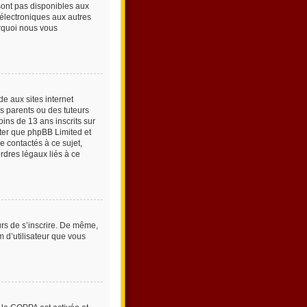
sont pas disponibles aux
s électroniques aux autres
ourquoi nous vous
e aux sites internet
s parents ou des tuteurs
ins de 13 ans inscrits sur
oter que phpBB Limited et
e contactés à ce sujet,
rdres légaux liés à ce
urs de s’inscrire. De même,
m d’utilisateur que vous