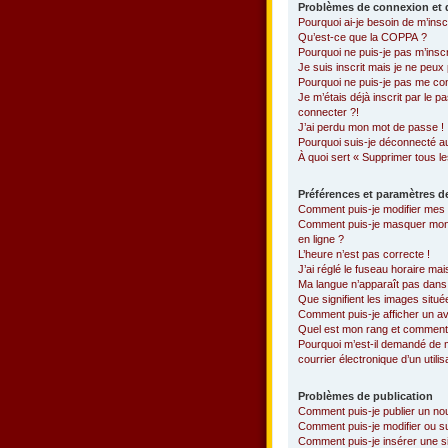
Problèmes de connexion et d
Pourquoi ai-je besoin de m’insc
Qu’est-ce que la COPPA ?
Pourquoi ne puis-je pas m’inscr
Je suis inscrit mais je ne peu
Pourquoi ne puis-je pas me co
Je m’étais déjà inscrit par le
connecter ?!
J’ai perdu mon mot de passe !
Pourquoi suis-je déconnecté 
À quoi sert « Supprimer tous l
Préférences et paramètres de
Comment puis-je modifier mes
Comment puis-je masquer mon nom
en ligne ?
L’heure n’est pas correcte !
J’ai réglé le fuseau horaire mai
Ma langue n’apparaît pas dans l
Que signifient les images situé
Comment puis-je afficher un av
Quel est mon rang et comment p
Pourquoi m’est-il demandé de me
courrier électronique d’un utilis
Problèmes de publication
Comment puis-je publier un no
Comment puis-je modifier ou 
Comment puis-je insérer une 