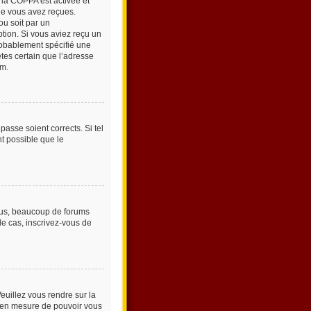
e la COPPA est activée et
que vous avez reçues.
ou soit par un
ption. Si vous aviez reçu un
probablement spécifié une
êtes certain que l’adresse
um.
passe soient corrects. Si tel
nt possible que le
plus, beaucoup de forums
 le cas, inscrivez-vous de
Veuillez vous rendre sur la
e en mesure de pouvoir vous