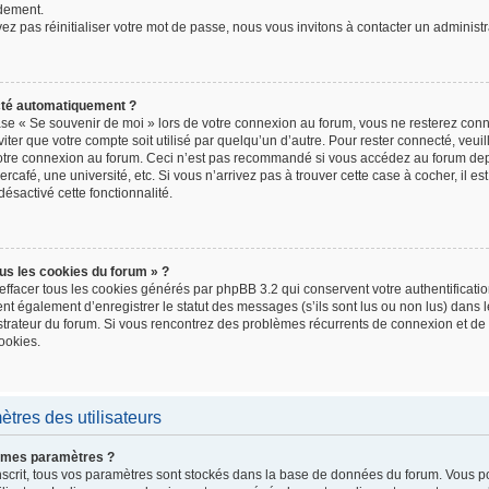
dement.
z pas réinitialiser votre mot de passe, nous vous invitons à contacter un administr
cté automatiquement ?
ase « Se souvenir de moi » lors de votre connexion au forum, vous ne resterez con
iter que votre compte soit utilisé par quelqu’un d’autre. Pour rester connecté, veui
votre connexion au forum. Ceci n’est pas recommandé si vous accédez au forum depu
rcafé, une université, etc. Si vous n’arrivez pas à trouver cette case à cocher, il e
désactivé cette fonctionnalité.
us les cookies du forum » ?
effacer tous les cookies générés par phpBB 3.2 qui conservent votre authentificati
t également d’enregistrer le statut des messages (s’ils sont lus ou non lus) dans le
istrateur du forum. Si vous rencontrez des problèmes récurrents de connexion et d
ookies.
tres des utilisateurs
 mes paramètres ?
 inscrit, tous vos paramètres sont stockés dans la base de données du forum. Vous p