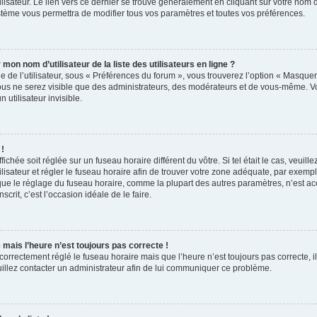
lisateur. Le lien vers ce dernier se trouve généralement en cliquant sur votre nom d’
tème vous permettra de modifier tous vos paramètres et toutes vos préférences.
n nom d’utilisateur de la liste des utilisateurs en ligne ?
 de l’utilisateur, sous « Préférences du forum », vous trouverez l’option « Masquer 
vous ne serez visible que des administrateurs, des modérateurs et de vous-même. V
utilisateur invisible.
 !
ffichée soit réglée sur un fuseau horaire différent du vôtre. Si tel était le cas, veuil
ilisateur et régler le fuseau horaire afin de trouver votre zone adéquate, par exemp
 que le réglage du fuseau horaire, comme la plupart des autres paramètres, n’est acc
nscrit, c’est l’occasion idéale de le faire.
e mais l’heure n’est toujours pas correcte !
 correctement réglé le fuseau horaire mais que l’heure n’est toujours pas correcte, i
uillez contacter un administrateur afin de lui communiquer ce problème.