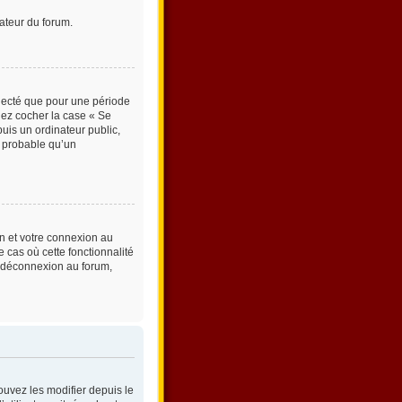
ateur du forum.
necté que pour une période
llez cocher la case « Se
is un ordinateur public,
st probable qu’un
on et votre connexion au
 cas où cette fonctionnalité
e déconnexion au forum,
ouvez les modifier depuis le