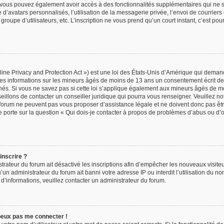
t, vous pouvez également avoir accès à des fonctionnalités supplémentaires qui ne 
age d’avatars personnalisés, l’utilisation de la messagerie privée, l’envoi de courrier
n groupe d’utilisateurs, etc. L’inscription ne vous prend qu’un court instant, c’est p
ne Privacy and Protection Act ») est une loi des États-Unis d’Amérique qui demand
des informations sur les mineurs âgés de moins de 13 ans un consentement écrit de
s. Si vous ne savez pas si cette loi s’applique également aux mineurs âgés de mo
eillons de contacter un conseiller juridique qui pourra vous renseigner. Veuillez n
 forum ne peuvent pas vous proposer d’assistance légale et ne doivent donc pas êtr
e porte sur la question « Qui dois-je contacter à propos de problèmes d’abus ou d’o
inscrire ?
strateur du forum ait désactivé les inscriptions afin d’empêcher les nouveaux visite
’un administrateur du forum ait banni votre adresse IP ou interdit l’utilisation du no
s d’informations, veuillez contacter un administrateur du forum.
 peux pas me connecter !