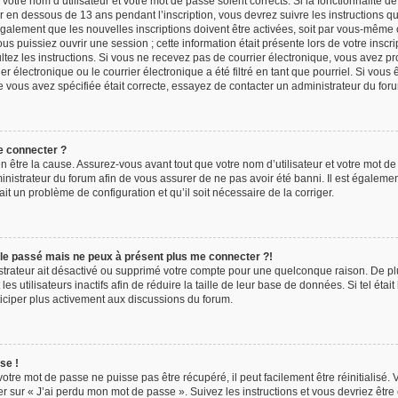
 votre nom d’utilisateur et votre mot de passe soient corrects. Si la fonctionnalité d
r en dessous de 13 ans pendant l’inscription, vous devrez suivre les instructions 
galement que les nouvelles inscriptions doivent être activées, soit par vous-même 
us puissiez ouvrir une session ; cette information était présente lors de votre inscri
ultez les instructions. Si vous ne recevez pas de courrier électronique, vous avez 
 électronique ou le courrier électronique a été filtré en tant que pourriel. Si vous 
e vous avez spécifiée était correcte, essayez de contacter un administrateur du for
e connecter ?
 être la cause. Assurez-vous avant tout que votre nom d’utilisateur et votre mot de 
inistrateur du forum afin de vous assurer de ne pas avoir été banni. Il est égaleme
 ait un problème de configuration et qu’il soit nécessaire de la corriger.
r le passé mais ne peux à présent plus me connecter ?!
istrateur ait désactivé ou supprimé votre compte pour une quelconque raison. De 
s utilisateurs inactifs afin de réduire la taille de leur base de données. Si tel était
iciper plus activement aux discussions du forum.
se !
tre mot de passe ne puisse pas être récupéré, il peut facilement être réinitialisé. 
r sur « J’ai perdu mon mot de passe ». Suivez les instructions et vous devriez êtr