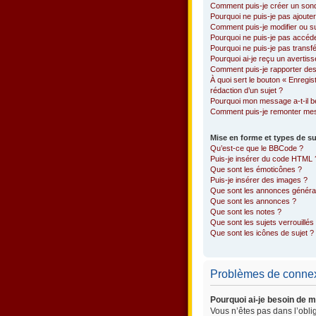
Comment puis-je créer un son
Pourquoi ne puis-je pas ajoute
Comment puis-je modifier ou 
Pourquoi ne puis-je pas accéd
Pourquoi ne puis-je pas transfé
Pourquoi ai-je reçu un avertis
Comment puis-je rapporter de
À quoi sert le bouton « Enregis
rédaction d’un sujet ?
Pourquoi mon message a-t-il b
Comment puis-je remonter mes
Mise en forme et types de su
Qu’est-ce que le BBCode ?
Puis-je insérer du code HTML 
Que sont les émoticônes ?
Puis-je insérer des images ?
Que sont les annonces généra
Que sont les annonces ?
Que sont les notes ?
Que sont les sujets verrouillés
Que sont les icônes de sujet ?
Problèmes de connexi
Pourquoi ai-je besoin de m
Vous n’êtes pas dans l’oblig