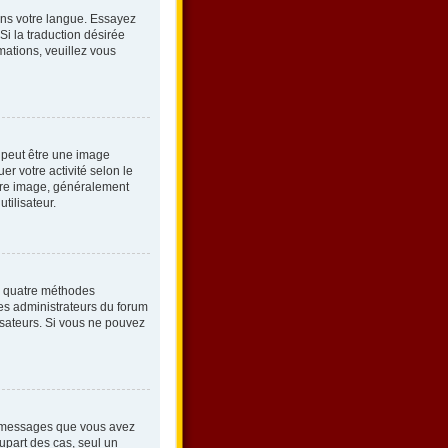
 dans votre langue. Essayez
Si la traduction désirée
mations, veuillez vous
s peut être une image
r votre activité selon le
utre image, généralement
tilisateur.
es quatre méthodes
 Les administrateurs du forum
lisateurs. Si vous ne pouvez
de messages que vous avez
lupart des cas, seul un