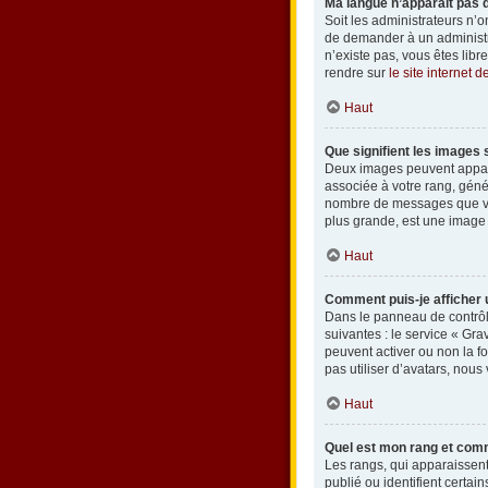
Ma langue n’apparaît pas da
Soit les administrateurs n’o
de demander à un administrat
n’existe pas, vous êtes lib
rendre sur
le site internet 
Haut
Que signifient les images 
Deux images peuvent apparaî
associée à votre rang, géné
nombre de messages que vous
plus grande, est une image 
Haut
Comment puis-je afficher 
Dans le panneau de contrôle
suivantes : le service « Gra
peuvent activer ou non la fo
pas utiliser d’avatars, nous
Haut
Quel est mon rang et comm
Les rangs, qui apparaissent
publié ou identifient certai