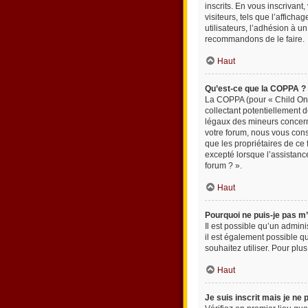
inscrits. En vous inscrivan
visiteurs, tels que l’affich
utilisateurs, l’adhésion à u
recommandons de le faire.
Haut
Qu’est-ce que la COPPA ?
La COPPA (pour « Child Onli
collectant potentiellement 
légaux des mineurs concerné
votre forum, nous vous cons
que les propriétaires de ce
excepté lorsque l’assistanc
forum ? ».
Haut
Pourquoi ne puis-je pas m’
Il est possible qu’un admini
il est également possible qu
souhaitez utiliser. Pour plu
Haut
Je suis inscrit mais je ne