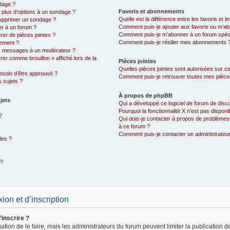
dage ?
Favoris et abonnements
r plus d’options à un sondage ?
Quelle est la différence entre les favoris et
supprimer un sondage ?
Comment puis-je ajouter aux favoris ou m’ab
er à un forum ?
Comment puis-je m’abonner à un forum spéci
rer de pièces jointes ?
Comment puis-je résilier mes abonnements 
sement ?
s messages à un modérateur ?
trer comme brouillon » affiché lors de la
Pièces jointes
Quelles pièces jointes sont autorisées sur c
esoin d’être approuvé ?
Comment puis-je retrouver toutes mes pièces
 sujets ?
À propos de phpBB
jets
Qui a développé ce logiciel de forum de disc
Pourquoi la fonctionnalité X n’est pas disponi
?
Qui dois-je contacter à propos de problèmes 
à ce forum ?
Comment puis-je contacter un administrateu
les ?
 ?
on et d’inscription
’inscrire ?
ation de le faire, mais les administrateurs du forum peuvent limiter la publication 