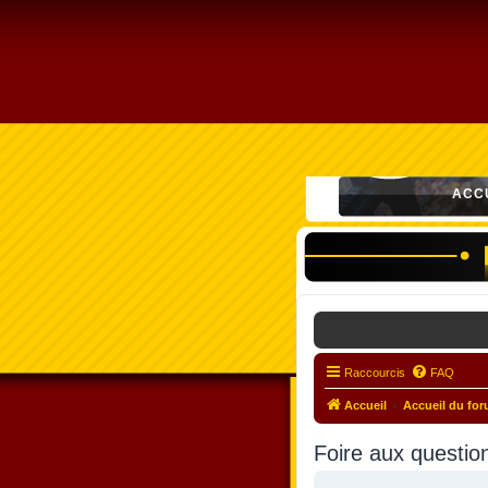
ACC
Raccourcis
FAQ
Accueil
Accueil du fo
Foire aux questio