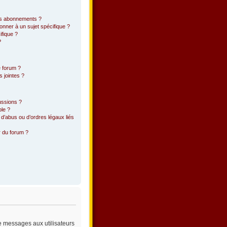
 les abonnements ?
onner à un sujet spécifique ?
fique ?
?
e forum ?
 jointes ?
ussions ?
ble ?
d’abus ou d’ordres légaux liés
r du forum ?
de messages aux utilisateurs