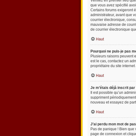
Vérifiez en premier lieu que
que vous avez spécifié avoi
Certains forums exigeront é
administrateur, avant que vo
courrier électronique, cons
mauvaise adresse de courrier
de courrier électronique qu
Haut
Pourquoi ne puis-je pas m
Plusieurs raisons peuvent en
est le cas, contactez un adm
propriétaire du site internet
Haut
Je m’étais déjà inscrit pa
Il est possible qu’un admin
suppriment périodiquement le
nouveau et essayez de part
Haut
J’ai perdu mon mot de pas
Pas de panique ! Bien que vo
page de connexion et clique