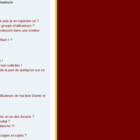
lisateurs
 puis-je en rejoindre un ?
groupe d’utilisateurs ?
araissent dans une couleur
éfaut » ?
 !
on sollicités !
 de la part de quelqu’un sur ce
lisateurs de ma liste d’amis et
ans un ou des forums ?
ultat ?
blanche ?!
?
sages et sujets ?