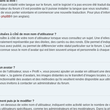
ns la liste !
nt pas installé votre langue sur le forum, soit le logiciel n’a pas encore été traduit
eur du forum s’il est possible qu’il puisse installer la langue que vous souhaitez. 
re de vous porter volontaire et commencer une nouvelle traduction. Pour plus d’infor
de phpBB
® (en anglais).
situées à côté de mon nom d’utilisateur ?
tre à côté de votre nom d’utilisateur lorsque vous consultez un sujet. Une d’elle
ralement représentée par des étoiles, des carrés ou des ronds. Elle permet d’indique
 avez publié, ou permet de différencier votre statut particulier sur le forum. L’a
connue sous le nom d’avatar qui est bien souvent unique et personnelle à chaque u
un avatar ?
 de l’utilisateur, sous « Profil », vous pouvez ajouter un avatar en utilisant une d
vatar », la galerie d’avatars, les images distantes ou le transfert d’images locales.
nctionnalité des avatars et des méthodes qu’ils veuillent rendre disponible aux uti
 vous invitons à contacter un administrateur du forum.
ent puis-je le modifier ?
 en dessous de votre nom d’utilisateur, indiquent votre activité selon le nombre 
ns utilisateurs spécifiques, comme les administrateurs et les modérateurs. Dans la p