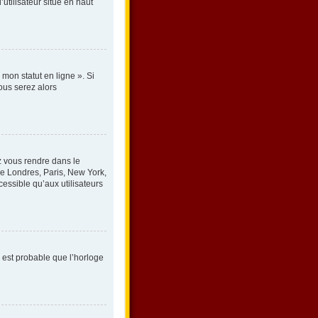
utilisateur situé en haut
mon statut en ligne ». Si
ous serez alors
lez vous rendre dans le
le Londres, Paris, New York,
essible qu’aux utilisateurs
l est probable que l’horloge