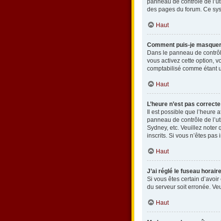
panneau de contrôle de l’uti
des pages du forum. Ce sys
Haut
Comment puis-je masquer mo
Dans le panneau de contrôle
vous activez cette option, 
comptabilisé comme étant un 
Haut
L’heure n’est pas correcte
Il est possible que l’heure a
panneau de contrôle de l’ut
Sydney, etc. Veuillez noter
inscrits. Si vous n’êtes pas i
Haut
J’ai réglé le fuseau horair
Si vous êtes certain d’avoir
du serveur soit erronée. Ve
Haut