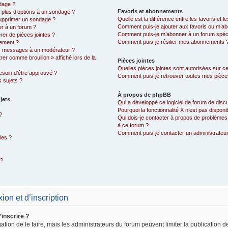
dage ?
Favoris et abonnements
r plus d’options à un sondage ?
Quelle est la différence entre les favoris et
supprimer un sondage ?
Comment puis-je ajouter aux favoris ou m’ab
er à un forum ?
Comment puis-je m’abonner à un forum spéci
rer de pièces jointes ?
Comment puis-je résilier mes abonnements 
sement ?
s messages à un modérateur ?
trer comme brouillon » affiché lors de la
Pièces jointes
Quelles pièces jointes sont autorisées sur c
esoin d’être approuvé ?
Comment puis-je retrouver toutes mes pièces
 sujets ?
À propos de phpBB
jets
Qui a développé ce logiciel de forum de disc
Pourquoi la fonctionnalité X n’est pas disponi
?
Qui dois-je contacter à propos de problèmes 
à ce forum ?
Comment puis-je contacter un administrateu
les ?
 ?
on et d’inscription
’inscrire ?
ation de le faire, mais les administrateurs du forum peuvent limiter la publication 