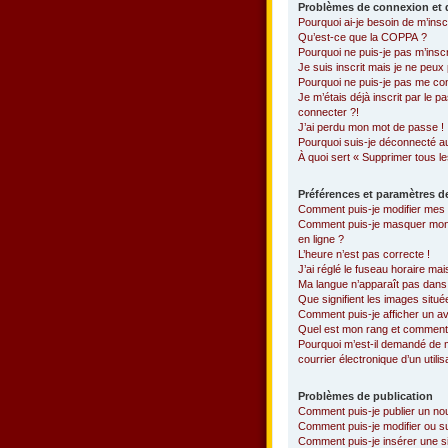
Problèmes de connexion et d
Pourquoi ai-je besoin de m’insc
Qu’est-ce que la COPPA ?
Pourquoi ne puis-je pas m’inscr
Je suis inscrit mais je ne peu
Pourquoi ne puis-je pas me co
Je m’étais déjà inscrit par le
connecter ?!
J’ai perdu mon mot de passe !
Pourquoi suis-je déconnecté 
À quoi sert « Supprimer tous l
Préférences et paramètres de
Comment puis-je modifier mes
Comment puis-je masquer mon nom
en ligne ?
L’heure n’est pas correcte !
J’ai réglé le fuseau horaire mai
Ma langue n’apparaît pas dans l
Que signifient les images situé
Comment puis-je afficher un av
Quel est mon rang et comment p
Pourquoi m’est-il demandé de me
courrier électronique d’un utilis
Problèmes de publication
Comment puis-je publier un no
Comment puis-je modifier ou 
Comment puis-je insérer une 