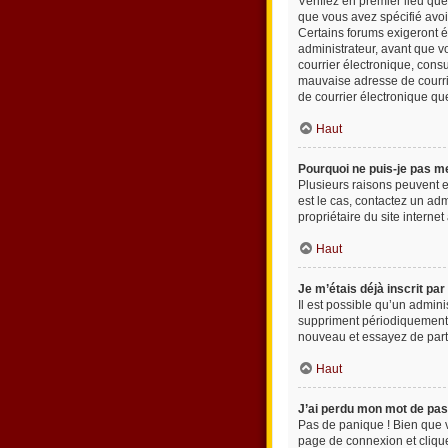
Vérifiez en premier lieu que
que vous avez spécifié avoi
Certains forums exigeront é
administrateur, avant que vo
courrier électronique, cons
mauvaise adresse de courrier
de courrier électronique qu
Haut
Pourquoi ne puis-je pas m
Plusieurs raisons peuvent en
est le cas, contactez un adm
propriétaire du site internet
Haut
Je m’étais déjà inscrit pa
Il est possible qu’un admin
suppriment périodiquement le
nouveau et essayez de part
Haut
J’ai perdu mon mot de pas
Pas de panique ! Bien que vo
page de connexion et clique