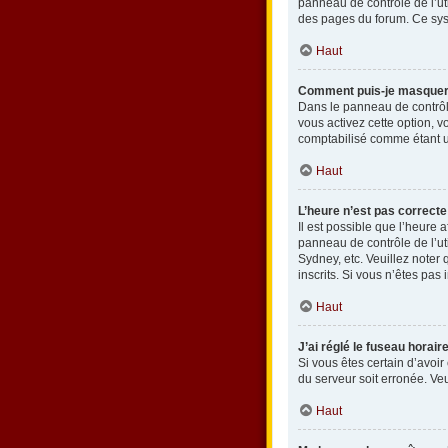
panneau de contrôle de l’uti
des pages du forum. Ce sys
Haut
Comment puis-je masquer mo
Dans le panneau de contrôle
vous activez cette option, 
comptabilisé comme étant un 
Haut
L’heure n’est pas correcte
Il est possible que l’heure a
panneau de contrôle de l’ut
Sydney, etc. Veuillez noter
inscrits. Si vous n’êtes pas i
Haut
J’ai réglé le fuseau horair
Si vous êtes certain d’avoir
du serveur soit erronée. Ve
Haut