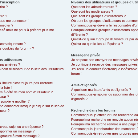
’inscription
Niveaux des utilisateurs et groupes d’uti
rire ?
Que sont les administrateurs ?
Que sont les modérateurs ?
ire ?
Que sont les groupes d’utilisateurs ?
x pas me connecter !
Où sont les groupes d’utilisateurs et comment
nnecter ?
Comment puis-je devenir le responsable d’un 
 passé mais ne peux à présent plus me
Pourquoi certains groupes d’utilisateurs app
différente ?
Qu’est-ce qu’un « groupe d’utilisateurs par d
automatiquement ?
Qu’est-ce que le lien « L’équipe » ?
es cookies du forum » ?
Messagerie privée
s utilisateurs
Je ne peux pas envoyer de messages privés
 paramètres ?
Je continue à recevoir des messages privés n
 d’utilisateur de la liste des utilisateurs
J’ai reçu un courrier électronique indésirable
forum !
s l’heure n’est toujours pas correcte !
Amis et ignorés
a liste !
À quoi sert ma liste d’amis et d’ignorés ?
es à côté de mon nom d’utilisateur ?
Comment puis-je ajouter ou supprimer des uti
atar ?
d’ignorés ?
uis-je le modifier ?
 connecter lorsque je clique sur le lien de
Recherche dans les forums
ateur ?
Comment puis-je effectuer une recherche d
Pourquoi ma recherche ne renvoie aucun rés
Pourquoi ma recherche renvoie à une page 
uveau sujet ou une réponse ?
Comment puis-je rechercher des membres 
supprimer un message ?
Comment puis-je retrouver mes propres mes
signature à mon message ?