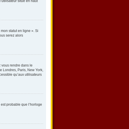
utilisateur situé en haut
mon statut en ligne ». Si
ous serez alors
lez vous rendre dans le
le Londres, Paris, New York,
essible qu’aux utilisateurs
l est probable que l’horloge