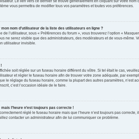
lisateur. Le lien vers ce dernier se trouve généralement en cliquant sur votre nom d’
tème vous permettra de modifier tous vos paramètres et toutes vos préférences.
n nom d’utilisateur de la liste des utilisateurs en ligne ?
 de l’utilisateur, sous « Préférences du forum », vous trouverez l’option « Masquer 
vous ne serez visible que des administrateurs, des modérateurs et de vous-même. V
utilisateur invisible.
 !
ffichée soit réglée sur un fuseau horaire différent du vôtre. Si tel était le cas, veuil
ilisateur et régler le fuseau horaire afin de trouver votre zone adéquate, par exemp
 que le réglage du fuseau horaire, comme la plupart des autres paramètres, n’est acc
nscrit, c’est l’occasion idéale de le faire.
e mais l’heure n’est toujours pas correcte !
 correctement réglé le fuseau horaire mais que l’heure n’est toujours pas correcte, i
uillez contacter un administrateur afin de lui communiquer ce problème.