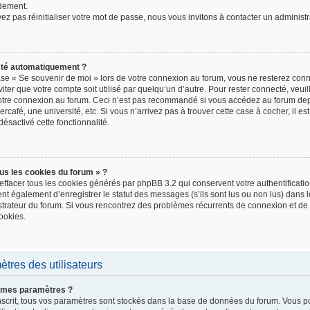
dement.
z pas réinitialiser votre mot de passe, nous vous invitons à contacter un administr
cté automatiquement ?
ase « Se souvenir de moi » lors de votre connexion au forum, vous ne resterez con
iter que votre compte soit utilisé par quelqu’un d’autre. Pour rester connecté, veui
votre connexion au forum. Ceci n’est pas recommandé si vous accédez au forum depu
rcafé, une université, etc. Si vous n’arrivez pas à trouver cette case à cocher, il e
désactivé cette fonctionnalité.
us les cookies du forum » ?
effacer tous les cookies générés par phpBB 3.2 qui conservent votre authentificati
t également d’enregistrer le statut des messages (s’ils sont lus ou non lus) dans le
istrateur du forum. Si vous rencontrez des problèmes récurrents de connexion et d
ookies.
tres des utilisateurs
 mes paramètres ?
 inscrit, tous vos paramètres sont stockés dans la base de données du forum. Vous p