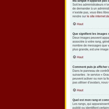
Ma langue n’apparaît pas da
Soit les administrateurs n’o
de demander à un administrat
n’existe pas, vous êtes lib
rendre sur
le site internet 
Haut
Que signifient les images 
Deux images peuvent apparaî
associée à votre rang, géné
nombre de messages que vous
plus grande, est une image 
Haut
Comment puis-je afficher 
Dans le panneau de contrôle
suivantes : le service « Gra
peuvent activer ou non la fo
pas utiliser d’avatars, nous
Haut
Quel est mon rang et comm
Les rangs, qui apparaissent
publié ou identifient certai