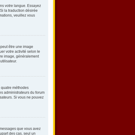
 dans votre langue. Essayez
Si la traduction désirée
mations, veuillez vous
s peut être une image
r votre activité selon le
utre image, généralement
tilisateur.
es quatre méthodes
 Les administrateurs du forum
lisateurs. Si vous ne pouvez
de messages que vous avez
lupart des cas, seul un