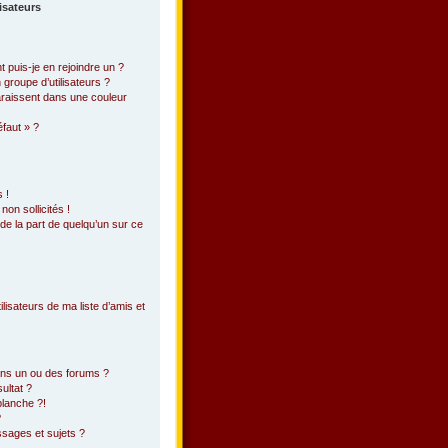
lisateurs
 puis-je en rejoindre un ?
groupe d’utilisateurs ?
araissent dans une couleur
éfaut » ?
 !
on sollicités !
 de la part de quelqu’un sur ce
lisateurs de ma liste d’amis et
ans un ou des forums ?
ultat ?
blanche ?!
?
sages et sujets ?