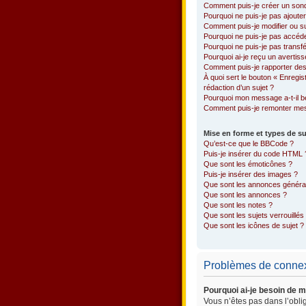
Comment puis-je créer un son
Pourquoi ne puis-je pas ajoute
Comment puis-je modifier ou 
Pourquoi ne puis-je pas accéd
Pourquoi ne puis-je pas transfé
Pourquoi ai-je reçu un avertis
Comment puis-je rapporter de
À quoi sert le bouton « Enregis
rédaction d’un sujet ?
Pourquoi mon message a-t-il b
Comment puis-je remonter mes
Mise en forme et types de su
Qu’est-ce que le BBCode ?
Puis-je insérer du code HTML 
Que sont les émoticônes ?
Puis-je insérer des images ?
Que sont les annonces généra
Que sont les annonces ?
Que sont les notes ?
Que sont les sujets verrouillés
Que sont les icônes de sujet ?
Problèmes de connexi
Pourquoi ai-je besoin de m
Vous n’êtes pas dans l’oblig