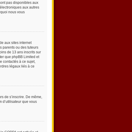
sont pas disponibles aux
s électroniques aux autres
ourquoi nous vous
e aux sites internet
s parents ou des tuteurs
ins de 13 ans inscrits sur
oter que phpBB Limited et
e contactés à ce sujet,
rdres légaux liés à ce
urs de s’inscrire. De même,
m d’utilisateur que vous