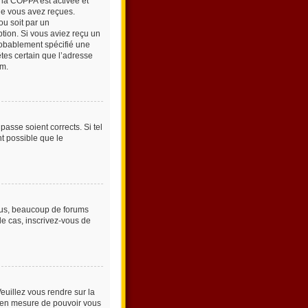
e la COPPA est activée et
que vous avez reçues.
ou soit par un
ption. Si vous aviez reçu un
probablement spécifié une
êtes certain que l’adresse
um.
passe soient corrects. Si tel
nt possible que le
plus, beaucoup de forums
 le cas, inscrivez-vous de
Veuillez vous rendre sur la
e en mesure de pouvoir vous