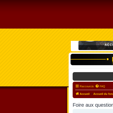
ACC
Raccourcis
FAQ
Accueil
Accueil du fo
Foire aux questio