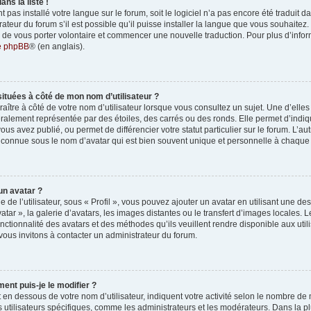
ns la liste !
nt pas installé votre langue sur le forum, soit le logiciel n’a pas encore été traduit
eur du forum s’il est possible qu’il puisse installer la langue que vous souhaitez. 
re de vous porter volontaire et commencer une nouvelle traduction. Pour plus d’infor
de phpBB
® (en anglais).
situées à côté de mon nom d’utilisateur ?
tre à côté de votre nom d’utilisateur lorsque vous consultez un sujet. Une d’elle
ralement représentée par des étoiles, des carrés ou des ronds. Elle permet d’indique
 avez publié, ou permet de différencier votre statut particulier sur le forum. L’a
connue sous le nom d’avatar qui est bien souvent unique et personnelle à chaque u
un avatar ?
 de l’utilisateur, sous « Profil », vous pouvez ajouter un avatar en utilisant une d
vatar », la galerie d’avatars, les images distantes ou le transfert d’images locales.
nctionnalité des avatars et des méthodes qu’ils veuillent rendre disponible aux uti
 vous invitons à contacter un administrateur du forum.
ent puis-je le modifier ?
 en dessous de votre nom d’utilisateur, indiquent votre activité selon le nombre 
ns utilisateurs spécifiques, comme les administrateurs et les modérateurs. Dans la p