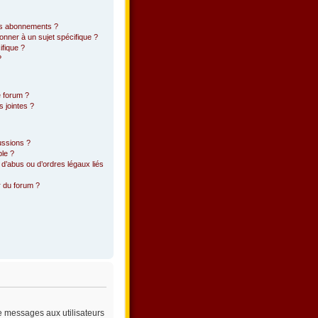
 les abonnements ?
onner à un sujet spécifique ?
fique ?
?
e forum ?
 jointes ?
ussions ?
ble ?
d’abus ou d’ordres légaux liés
r du forum ?
de messages aux utilisateurs