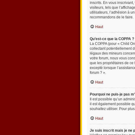
inscrits. En vous inscrivan
visiteurs, tels que l’affich
utilisateurs, l’adhésion à u
recommandons de le faire.
Haut
Qu’est-ce que la COPPA ?
La COPPA (pour « Child Onli
collectant potentiellement 
légaux des mineurs concerné
votre forum, nous vous cons
que les propriétaires de ce
excepté lorsque l’assistanc
forum ? ».
Haut
Pourquoi ne puis-je pas m’
Il est possible qu’un admini
il est également possible qu
souhaitez utiliser. Pour plu
Haut
Je suis inscrit mais je ne