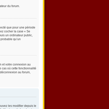
ateur du forum.
necté que pour une période
llez cocher la case « Se
is un ordinateur public,
st probable qu’un
on et votre connexion au
 cas où cette fonctionnalité
e déconnexion au forum,
ouvez les modifier depuis le