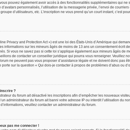
t, vous pouvez également avoir accès à des fonctionnalités supplémentaires qui ne 
age d’avatars personnalisés, l’utilisation de la messagerie privée, l’envoi de courrier
n groupe d’utilisateurs, etc. L’inscription ne vous prend qu’un court instant, c’est p
ne Privacy and Protection Act ») est une loi des États-Unis d’Amérique qui demand
des informations sur les mineurs âgés de moins de 13 ans un consentement écrit de
s. Si vous ne savez pas si cette loi s’applique également aux mineurs âgés de mo
eillons de contacter un conseiller juridique qui pourra vous renseigner. Veuillez n
 forum ne peuvent pas vous proposer d’assistance légale et ne doivent donc pas êtr
e porte sur la question « Qui dois-je contacter à propos de problèmes d’abus ou d’o
inscrire ?
strateur du forum ait désactivé les inscriptions afin d’empêcher les nouveaux visite
’un administrateur du forum ait banni votre adresse IP ou interdit l’utilisation du no
s d’informations, veuillez contacter un administrateur du forum.
 peux pas me connecter !