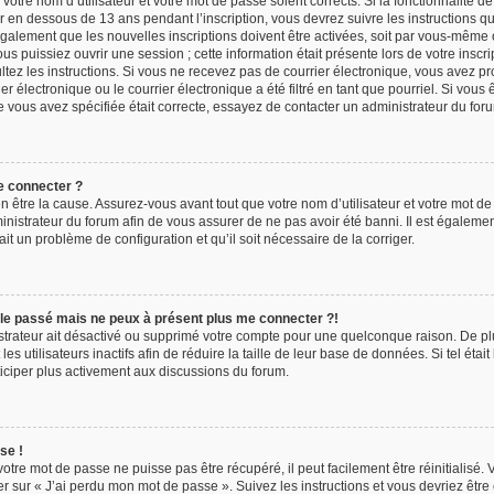
 votre nom d’utilisateur et votre mot de passe soient corrects. Si la fonctionnalité d
r en dessous de 13 ans pendant l’inscription, vous devrez suivre les instructions 
galement que les nouvelles inscriptions doivent être activées, soit par vous-même 
us puissiez ouvrir une session ; cette information était présente lors de votre inscri
ultez les instructions. Si vous ne recevez pas de courrier électronique, vous avez 
 électronique ou le courrier électronique a été filtré en tant que pourriel. Si vous 
e vous avez spécifiée était correcte, essayez de contacter un administrateur du for
e connecter ?
 être la cause. Assurez-vous avant tout que votre nom d’utilisateur et votre mot de 
inistrateur du forum afin de vous assurer de ne pas avoir été banni. Il est égaleme
 ait un problème de configuration et qu’il soit nécessaire de la corriger.
r le passé mais ne peux à présent plus me connecter ?!
istrateur ait désactivé ou supprimé votre compte pour une quelconque raison. De 
s utilisateurs inactifs afin de réduire la taille de leur base de données. Si tel était
iciper plus activement aux discussions du forum.
se !
tre mot de passe ne puisse pas être récupéré, il peut facilement être réinitialisé. 
r sur « J’ai perdu mon mot de passe ». Suivez les instructions et vous devriez êtr