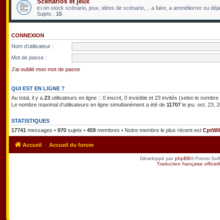
Scénarios et jeux
ici on stock scénario, jeux, idées de scénario,... a faire, a amméliorrer ou déja 
Sujets :
15
CONNEXION
Nom d’utilisateur :
Mot de passe :
J’ai oublié mon mot de passe
QUI EST EN LIGNE ?
Au total, il y a
23
utilisateurs en ligne :: 0 inscrit, 0 invisible et 23 invités (selon le nombr
Le nombre maximal d’utilisateurs en ligne simultanément a été de
11707
le jeu. oct. 23,
STATISTIQUES
17741
messages •
970
sujets •
459
membres • Notre membre le plus récent est
CptWil
Accueil
Accueil du forum
Développé par
phpBB
® Forum Sof
Traduction française officiel