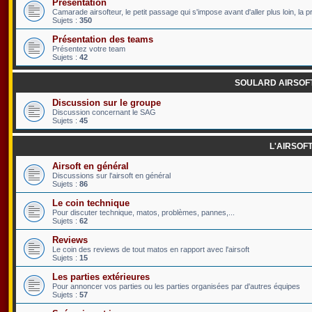
Présentation
Camarade airsofteur, le petit passage qui s'impose avant d'aller plus loin, la p
Sujets :
350
Présentation des teams
Présentez votre team
Sujets :
42
SOULARD AIRSOF
Discussion sur le groupe
Discussion concernant le SAG
Sujets :
45
L'AIRSOF
Airsoft en général
Discussions sur l'airsoft en général
Sujets :
86
Le coin technique
Pour discuter technique, matos, problèmes, pannes,...
Sujets :
62
Reviews
Le coin des reviews de tout matos en rapport avec l'airsoft
Sujets :
15
Les parties extérieures
Pour annoncer vos parties ou les parties organisées par d'autres équipes
Sujets :
57