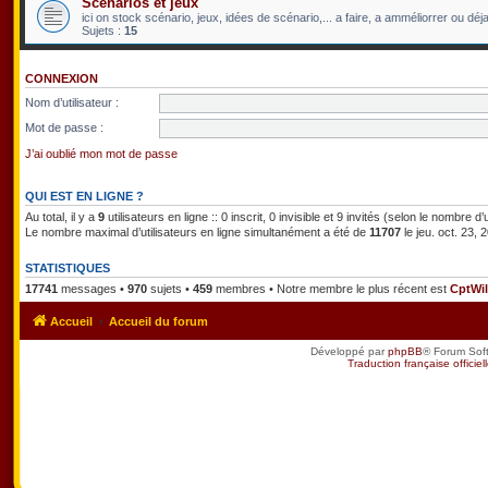
Scénarios et jeux
ici on stock scénario, jeux, idées de scénario,... a faire, a amméliorrer ou déja 
Sujets :
15
CONNEXION
Nom d’utilisateur :
Mot de passe :
J’ai oublié mon mot de passe
QUI EST EN LIGNE ?
Au total, il y a
9
utilisateurs en ligne :: 0 inscrit, 0 invisible et 9 invités (selon le nombre 
Le nombre maximal d’utilisateurs en ligne simultanément a été de
11707
le jeu. oct. 23,
STATISTIQUES
17741
messages •
970
sujets •
459
membres • Notre membre le plus récent est
CptWil
Accueil
Accueil du forum
Développé par
phpBB
® Forum Sof
Traduction française officiel