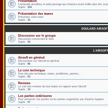
Présentation
Camarade airsofteur, le petit passage qui s'impose avant d'aller plus loin, la p
Sujets :
350
Présentation des teams
Présentez votre team
Sujets :
42
SOULARD AIRSOF
Discussion sur le groupe
Discussion concernant le SAG
Sujets :
45
L'AIRSOF
Airsoft en général
Discussions sur l'airsoft en général
Sujets :
86
Le coin technique
Pour discuter technique, matos, problèmes, pannes,...
Sujets :
62
Reviews
Le coin des reviews de tout matos en rapport avec l'airsoft
Sujets :
15
Les parties extérieures
Pour annoncer vos parties ou les parties organisées par d'autres équipes
Sujets :
57