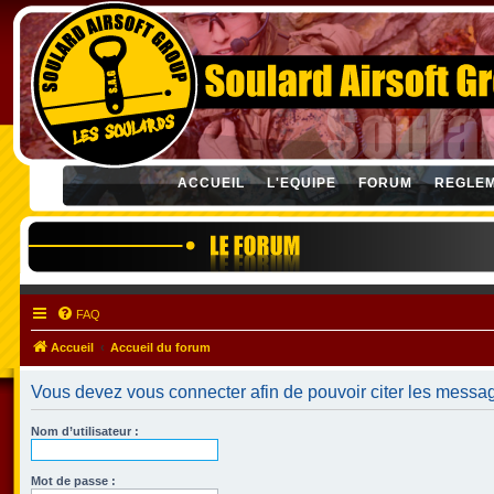
ACCUEIL
L'EQUIPE
FORUM
REGLE
FAQ
Accueil
Accueil du forum
Vous devez vous connecter afin de pouvoir citer les messa
Nom d’utilisateur :
Mot de passe :