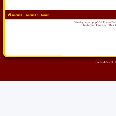
Accueil
Accueil du forum
Développé par
phpBB
® Forum Sof
Traduction française officiel
Soulard Airsoft 