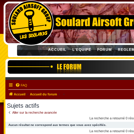
ACCUEIL
L'EQUIPE
FORUM
REGLE
FAQ
Accueil
Accueil du forum
Sujets actifs
Aller sur la recherche avancée
La recherche a retourné 0 rés
Aucun résultat ne correspond aux termes que vous avez spécifiés.
La recherche a retourné 0 rés