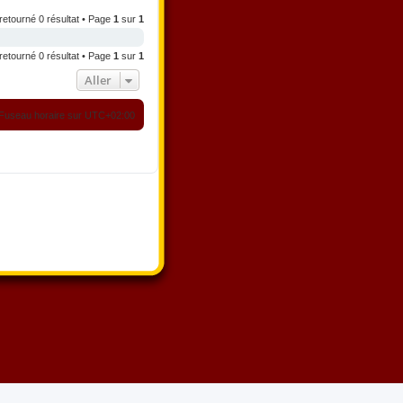
retourné 0 résultat • Page
1
sur
1
retourné 0 résultat • Page
1
sur
1
Aller
Fuseau horaire sur
UTC+02:00