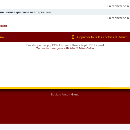
La recherche a 
aux termes que vous avez spécifiés.
La recherche a 
ancée
rum
Supprimer tous les cookies du forum
Développé par
phpBB
® Forum Software © phpBB Limited
Traduction française officielle
©
Miles Cellar
Soulard Airsoft Group