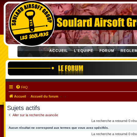
ACCUEIL
L'EQUIPE
FORUM
REGLE
FAQ
Accueil
Accueil du forum
Sujets actifs
Aller sur la recherche avancée
La recherche a retourné 0 rés
Aucun résultat ne correspond aux termes que vous avez spécifiés.
La recherche a retourné 0 rés