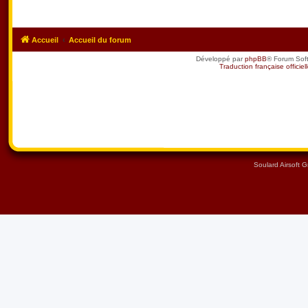
Accueil
Accueil du forum
Développé par
phpBB
® Forum Sof
Traduction française officiel
Soulard Airsoft 