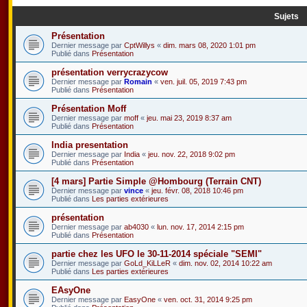
Sujets
Présentation
Dernier message par
CptWillys
«
dim. mars 08, 2020 1:01 pm
Publié dans
Présentation
présentation verrycrazycow
Dernier message par
Romain
«
ven. juil. 05, 2019 7:43 pm
Publié dans
Présentation
Présentation Moff
Dernier message par
moff
«
jeu. mai 23, 2019 8:37 am
Publié dans
Présentation
India presentation
Dernier message par
India
«
jeu. nov. 22, 2018 9:02 pm
Publié dans
Présentation
[4 mars] Partie Simple @Hombourg (Terrain CNT)
Dernier message par
vince
«
jeu. févr. 08, 2018 10:46 pm
Publié dans
Les parties extérieures
présentation
Dernier message par
ab4030
«
lun. nov. 17, 2014 2:15 pm
Publié dans
Présentation
partie chez les UFO le 30-11-2014 spéciale "SEMI"
Dernier message par
GoLd_KiLLeR
«
dim. nov. 02, 2014 10:22 am
Publié dans
Les parties extérieures
EAsyOne
Dernier message par
EasyOne
«
ven. oct. 31, 2014 9:25 pm