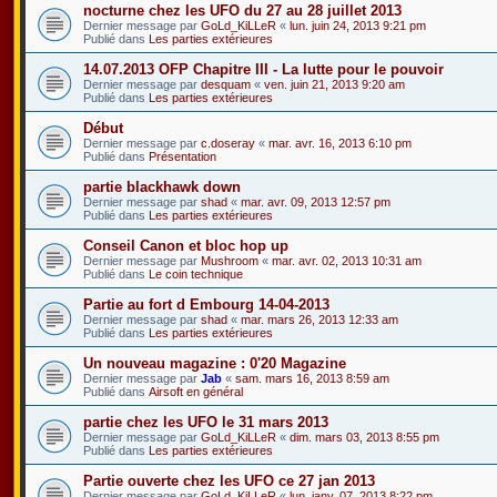
nocturne chez les UFO du 27 au 28 juillet 2013
Dernier message par
GoLd_KiLLeR
«
lun. juin 24, 2013 9:21 pm
Publié dans
Les parties extérieures
14.07.2013 OFP Chapitre III - La lutte pour le pouvoir
Dernier message par
desquam
«
ven. juin 21, 2013 9:20 am
Publié dans
Les parties extérieures
Début
Dernier message par
c.doseray
«
mar. avr. 16, 2013 6:10 pm
Publié dans
Présentation
partie blackhawk down
Dernier message par
shad
«
mar. avr. 09, 2013 12:57 pm
Publié dans
Les parties extérieures
Conseil Canon et bloc hop up
Dernier message par
Mushroom
«
mar. avr. 02, 2013 10:31 am
Publié dans
Le coin technique
Partie au fort d Embourg 14-04-2013
Dernier message par
shad
«
mar. mars 26, 2013 12:33 am
Publié dans
Les parties extérieures
Un nouveau magazine : 0'20 Magazine
Dernier message par
Jab
«
sam. mars 16, 2013 8:59 am
Publié dans
Airsoft en général
partie chez les UFO le 31 mars 2013
Dernier message par
GoLd_KiLLeR
«
dim. mars 03, 2013 8:55 pm
Publié dans
Les parties extérieures
Partie ouverte chez les UFO ce 27 jan 2013
Dernier message par
GoLd_KiLLeR
«
lun. janv. 07, 2013 8:22 pm