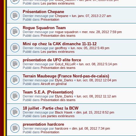
Publié dans
Les parties extérieures
Présentation Chepane
Dernier message par
Chepane
«
lun. janv. 07, 2013 2:27 am
Publié dans
Présentation
Rogue Squadron Team
Dernier message par
rogue squadron
«
mer. nov. 28, 2012 7:59 pm
Publié dans
Présentation des teams
Mini op chez la CAK dimanche 11-11-12
Dernier message par
geoffrey
«
lun. nov. 05, 2012 5:49 pm
Publié dans
Les parties extérieures
présentation de UFO elite force
Dernier message par
GoLd_KiLLeR
«
lun. oct. 08, 2012 5:14 pm
Publié dans
Présentation des teams
Terrain Maubeuge (France Nord-pas-de-calais)
Dernier message par
Elyte_Darks
«
lun. oct. 08, 2012 12:04 pm
Publié dans
Airsoft en général
Team S.E.A. (Présentation)
Dernier message par
Elyte_Darks
«
lun. oct. 08, 2012 11:12 am
Publié dans
Présentation des teams
18 juillet - Partie chez la BCW
Dernier message par
Black Hawk
«
dim. juil. 15, 2012 8:52 pm
Publié dans
Les parties extérieures
presentation hardcore
Dernier message par
hardcore
«
dim. juil. 08, 2012 7:34 pm
Publié dans
Présentation