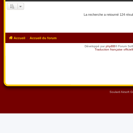
La recherche a retourné 124 résu
Accueil
Accueil du forum
Développé par
phpBB
® Forum Sof
Traduction française officiel
Soulard Airsoft 