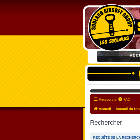
ACC
Raccourcis
FAQ
Accueil
Accueil du fo
Rechercher
REQUÊTE DE LA RECHERC