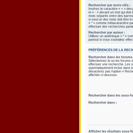
Rechercher par mots-clés :
Insérez le caractère « + » deva
et « - » devant un mot qui doit 
mots séparés entre des barres 
si seul un des mots doit être tr
« * » comme métacaractère pas
effectuer des recherches partie
Rechercher par auteur :
Utilisez un astérisque « * » 
partout si vous souhaitez effec
PRÉFÉRENCES DE LA REC
Rechercher dans les forums 
Sélectionnez le ou les forums 
effectuer une recherche. Les 
automatiquement inclus dans l
désactivez pas l’option « Rec
affichée ci-dessous.
Rechercher dans les sous-f
Rechercher dans :
Afficher les résultats sous f