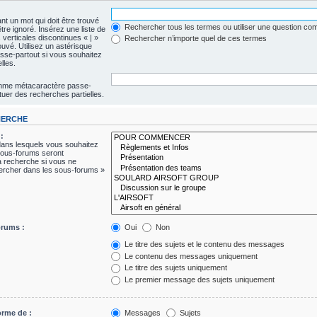
nt un mot qui doit être trouvé
Rechercher tous les termes ou utiliser une question c
être ignoré. Insérez une liste de
verticales discontinues « | »
Rechercher n’importe quel de ces termes
ouvé. Utilisez un astérisque
se-partout si vous souhaitez
lles.
comme métacaractère passe-
tuer des recherches partielles.
HERCHE
:
dans lesquels vous souhaitez
sous-forums seront
a recherche si vous ne
hercher dans les sous-forums »
orums :
Oui
Non
Le titre des sujets et le contenu des messages
Le contenu des messages uniquement
Le titre des sujets uniquement
Le premier message des sujets uniquement
orme de :
Messages
Sujets