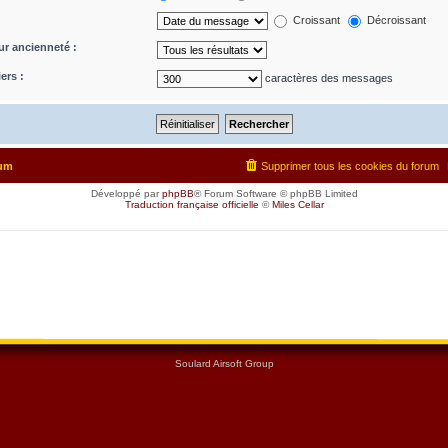
Croissant
Décroissant
eur ancienneté :
ers :
caractères des messages
rum
Supprimer tous les cookies du forum
Développé par
phpBB
® Forum Software © phpBB Limited
Traduction française officielle
©
Miles Cellar
Soulard Airsoft Group