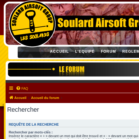
ACCUEIL
L'EQUIPE
FORUM
REGLE
FAQ
Accueil
Accueil du forum
Rechercher
REQUÊTE DE LA RECHERCHE
Rechercher par mots-clés :
Insérez le caractère « + » devant un mot qui doit être trouvé et « - » devant un mot qui