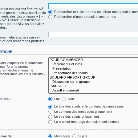
nt un mot qui doit être trouvé
Rechercher tous les termes ou utiliser une question c
être ignoré. Insérez une liste de
verticales discontinues « | »
Rechercher n’importe quel de ces termes
ouvé. Utilisez un astérisque
se-partout si vous souhaitez
lles.
comme métacaractère passe-
tuer des recherches partielles.
HERCHE
:
dans lesquels vous souhaitez
sous-forums seront
a recherche si vous ne
hercher dans les sous-forums »
orums :
Oui
Non
Le titre des sujets et le contenu des messages
Le contenu des messages uniquement
Le titre des sujets uniquement
Le premier message des sujets uniquement
orme de :
Messages
Sujets