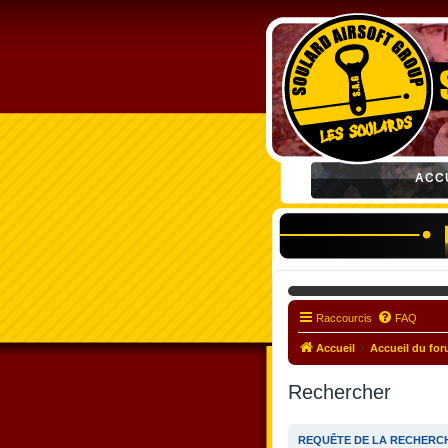
ACC
Raccourcis
FAQ
Accueil
Accueil du fo
Rechercher
REQUÊTE DE LA RECHERC