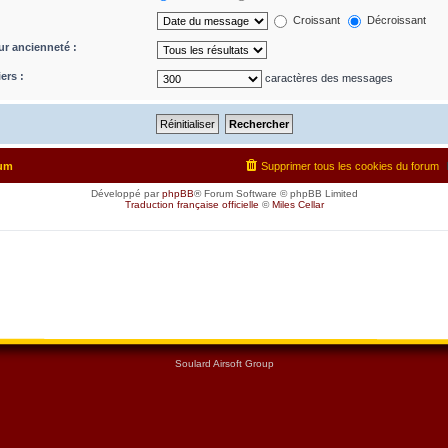
Croissant
Décroissant
eur ancienneté :
ers :
caractères des messages
rum
Supprimer tous les cookies du forum
Développé par
phpBB
® Forum Software © phpBB Limited
Traduction française officielle
©
Miles Cellar
Soulard Airsoft Group