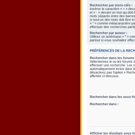
Rechercher par mots-clés :
Insérez le caractère « + » deva
et « - » devant un mot qui doit 
mots séparés entre des barres 
si seul un des mots doit être tr
« * » comme métacaractère pas
effectuer des recherches partie
Rechercher par auteur :
Utilisez un astérisque « * » 
partout si vous souhaitez effec
PRÉFÉRENCES DE LA REC
Rechercher dans les forums 
Sélectionnez le ou les forums 
effectuer une recherche. Les 
automatiquement inclus dans l
désactivez pas l’option « Rec
affichée ci-dessous.
Rechercher dans les sous-f
Rechercher dans :
Afficher les résultats sous f