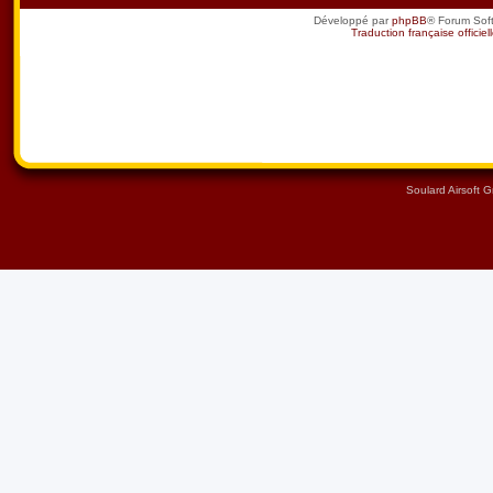
Développé par
phpBB
® Forum Sof
Traduction française officiel
Soulard Airsoft 