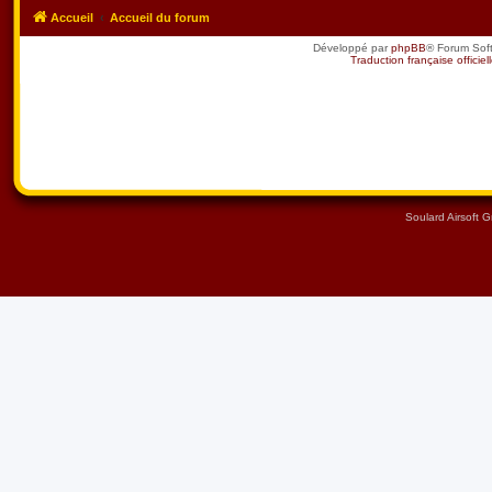
Accueil
Accueil du forum
Développé par
phpBB
® Forum Sof
Traduction française officiel
Soulard Airsoft 