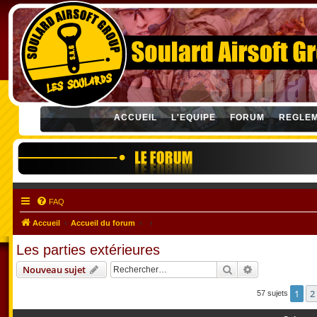
ACCUEIL
L'EQUIPE
FORUM
REGLE
FAQ
Accueil
Accueil du forum
Les parties extérieures
Rechercher
Recherche ava
Nouveau sujet
1
2
57 sujets