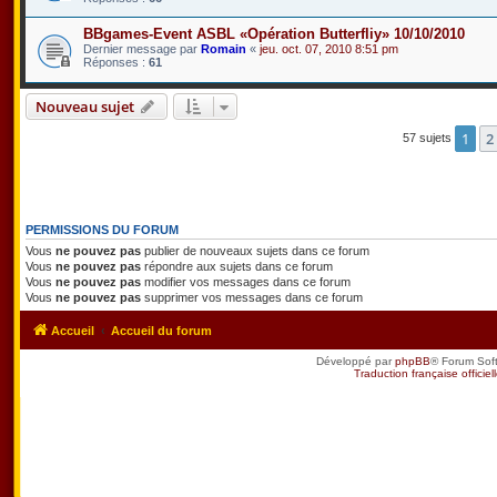
BBgames-Event ASBL «Opération Butterfliy» 10/10/2010
Dernier message par
Romain
«
jeu. oct. 07, 2010 8:51 pm
Réponses :
61
Nouveau sujet
1
2
57 sujets
PERMISSIONS DU FORUM
Vous
ne pouvez pas
publier de nouveaux sujets dans ce forum
Vous
ne pouvez pas
répondre aux sujets dans ce forum
Vous
ne pouvez pas
modifier vos messages dans ce forum
Vous
ne pouvez pas
supprimer vos messages dans ce forum
Accueil
Accueil du forum
Développé par
phpBB
® Forum Sof
Traduction française officiel