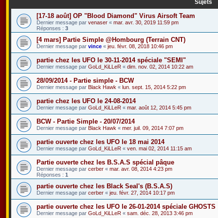
Sujets
[17-18 août] OP "Blood Diamond" Virus Airsoft Team
Dernier message par
venaser
«
mar. avr. 30, 2019 11:59 pm
Réponses :
3
[4 mars] Partie Simple @Hombourg (Terrain CNT)
Dernier message par
vince
«
jeu. févr. 08, 2018 10:46 pm
partie chez les UFO le 30-11-2014 spéciale "SEMI"
Dernier message par
GoLd_KiLLeR
«
dim. nov. 02, 2014 10:22 am
28/09/2014 - Partie simple - BCW
Dernier message par
Black Hawk
«
lun. sept. 15, 2014 5:22 pm
partie chez les UFO le 24-08-2014
Dernier message par
GoLd_KiLLeR
«
mar. août 12, 2014 5:45 pm
BCW - Partie Simple - 20/07/2014
Dernier message par
Black Hawk
«
mer. juil. 09, 2014 7:07 pm
partie ouverte chez les UFO le 18 mai 2014
Dernier message par
GoLd_KiLLeR
«
ven. mai 02, 2014 11:15 am
Partie ouverte chez les B.S.A.S spécial pâque
Dernier message par
cerber
«
mar. avr. 08, 2014 4:23 pm
Réponses :
1
partie ouverte chez les Black Seal's (B.S.A.S)
Dernier message par
cerber
«
jeu. févr. 27, 2014 10:17 pm
partie ouverte chez les UFO le 26-01-2014 spéciale GHOSTS
Dernier message par
GoLd_KiLLeR
«
sam. déc. 28, 2013 3:46 pm