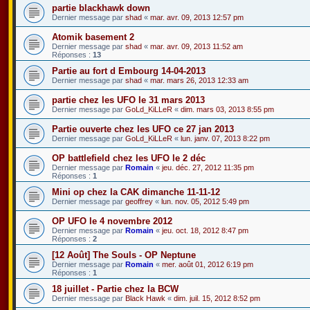
partie blackhawk down
Dernier message par
shad
«
mar. avr. 09, 2013 12:57 pm
Atomik basement 2
Dernier message par
shad
«
mar. avr. 09, 2013 11:52 am
Réponses :
13
Partie au fort d Embourg 14-04-2013
Dernier message par
shad
«
mar. mars 26, 2013 12:33 am
partie chez les UFO le 31 mars 2013
Dernier message par
GoLd_KiLLeR
«
dim. mars 03, 2013 8:55 pm
Partie ouverte chez les UFO ce 27 jan 2013
Dernier message par
GoLd_KiLLeR
«
lun. janv. 07, 2013 8:22 pm
OP battlefield chez les UFO le 2 déc
Dernier message par
Romain
«
jeu. déc. 27, 2012 11:35 pm
Réponses :
1
Mini op chez la CAK dimanche 11-11-12
Dernier message par
geoffrey
«
lun. nov. 05, 2012 5:49 pm
OP UFO le 4 novembre 2012
Dernier message par
Romain
«
jeu. oct. 18, 2012 8:47 pm
Réponses :
2
[12 Août] The Souls - OP Neptune
Dernier message par
Romain
«
mer. août 01, 2012 6:19 pm
Réponses :
1
18 juillet - Partie chez la BCW
Dernier message par
Black Hawk
«
dim. juil. 15, 2012 8:52 pm