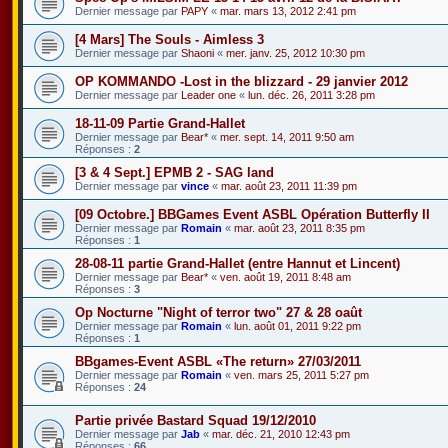
Dernier message par
PAPY
«
mar. mars 13, 2012 2:41 pm
[4 Mars] The Souls - Aimless 3
Dernier message par
Shaoni
«
mer. janv. 25, 2012 10:30 pm
OP KOMMANDO -Lost in the blizzard - 29 janvier 2012
Dernier message par
Leader one
«
lun. déc. 26, 2011 3:28 pm
18-11-09 Partie Grand-Hallet
Dernier message par
Bear*
«
mer. sept. 14, 2011 9:50 am
Réponses :
2
[3 & 4 Sept.] EPMB 2 - SAG land
Dernier message par
vince
«
mar. août 23, 2011 11:39 pm
[09 Octobre.] BBGames Event ASBL Opération Butterfly II
Dernier message par
Romain
«
mar. août 23, 2011 8:35 pm
Réponses :
1
28-08-11 partie Grand-Hallet (entre Hannut et Lincent)
Dernier message par
Bear*
«
ven. août 19, 2011 8:48 am
Réponses :
3
Op Nocturne "Night of terror two" 27 & 28 oaût
Dernier message par
Romain
«
lun. août 01, 2011 9:22 pm
Réponses :
1
BBgames-Event ASBL «The return» 27/03/2011
Dernier message par
Romain
«
ven. mars 25, 2011 5:27 pm
Réponses :
24
Partie privée Bastard Squad 19/12/2010
Dernier message par
Jab
«
mar. déc. 21, 2010 12:43 pm
Réponses :
66