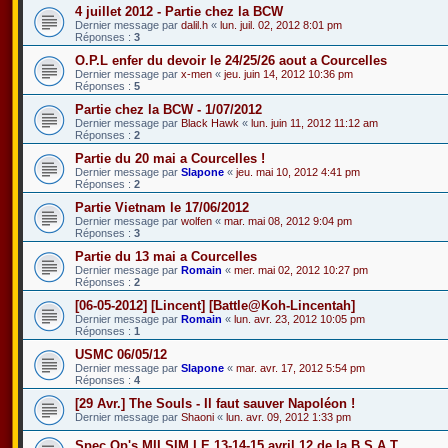
4 juillet 2012 - Partie chez la BCW
Dernier message par
dalil.h
«
lun. juil. 02, 2012 8:01 pm
Réponses :
3
O.P.L enfer du devoir le 24/25/26 aout a Courcelles
Dernier message par
x-men
«
jeu. juin 14, 2012 10:36 pm
Réponses :
5
Partie chez la BCW - 1/07/2012
Dernier message par
Black Hawk
«
lun. juin 11, 2012 11:12 am
Réponses :
2
Partie du 20 mai a Courcelles !
Dernier message par
Slapone
«
jeu. mai 10, 2012 4:41 pm
Réponses :
2
Partie Vietnam le 17/06/2012
Dernier message par
wolfen
«
mar. mai 08, 2012 9:04 pm
Réponses :
3
Partie du 13 mai a Courcelles
Dernier message par
Romain
«
mer. mai 02, 2012 10:27 pm
Réponses :
2
[06-05-2012] [Lincent] [Battle@Koh-Lincentah]
Dernier message par
Romain
«
lun. avr. 23, 2012 10:05 pm
Réponses :
1
USMC 06/05/12
Dernier message par
Slapone
«
mar. avr. 17, 2012 5:54 pm
Réponses :
4
[29 Avr.] The Souls - Il faut sauver Napoléon !
Dernier message par
Shaoni
«
lun. avr. 09, 2012 1:33 pm
Spec Op's MILSIM LE 13-14-15 avril 12 de la B.S.A.T.