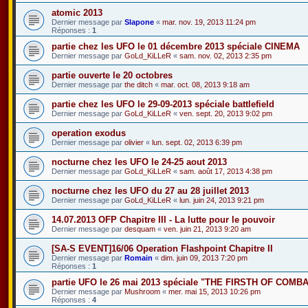
atomic 2013
Dernier message par
Slapone
«
mar. nov. 19, 2013 11:24 pm
Réponses :
1
partie chez les UFO le 01 décembre 2013 spéciale CINEMA
Dernier message par
GoLd_KiLLeR
«
sam. nov. 02, 2013 2:35 pm
partie ouverte le 20 octobres
Dernier message par
the ditch
«
mar. oct. 08, 2013 9:18 am
partie chez les UFO le 29-09-2013 spéciale battlefield
Dernier message par
GoLd_KiLLeR
«
ven. sept. 20, 2013 9:02 pm
operation exodus
Dernier message par
olivier
«
lun. sept. 02, 2013 6:39 pm
nocturne chez les UFO le 24-25 aout 2013
Dernier message par
GoLd_KiLLeR
«
sam. août 17, 2013 4:38 pm
nocturne chez les UFO du 27 au 28 juillet 2013
Dernier message par
GoLd_KiLLeR
«
lun. juin 24, 2013 9:21 pm
14.07.2013 OFP Chapitre III - La lutte pour le pouvoir
Dernier message par
desquam
«
ven. juin 21, 2013 9:20 am
[SA-S EVENT]16/06 Operation Flashpoint Chapitre II
Dernier message par
Romain
«
dim. juin 09, 2013 7:20 pm
Réponses :
1
partie UFO le 26 mai 2013 spéciale "THE FIRSTH OF COMB
Dernier message par
Mushroom
«
mer. mai 15, 2013 10:26 pm
Réponses :
4