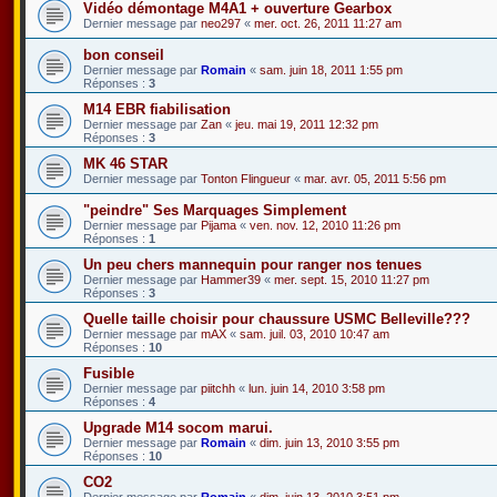
Vidéo démontage M4A1 + ouverture Gearbox
Dernier message par
neo297
«
mer. oct. 26, 2011 11:27 am
bon conseil
Dernier message par
Romain
«
sam. juin 18, 2011 1:55 pm
Réponses :
3
M14 EBR fiabilisation
Dernier message par
Zan
«
jeu. mai 19, 2011 12:32 pm
Réponses :
3
MK 46 STAR
Dernier message par
Tonton Flingueur
«
mar. avr. 05, 2011 5:56 pm
"peindre" Ses Marquages Simplement
Dernier message par
Pijama
«
ven. nov. 12, 2010 11:26 pm
Réponses :
1
Un peu chers mannequin pour ranger nos tenues
Dernier message par
Hammer39
«
mer. sept. 15, 2010 11:27 pm
Réponses :
3
Quelle taille choisir pour chaussure USMC Belleville???
Dernier message par
mAX
«
sam. juil. 03, 2010 10:47 am
Réponses :
10
Fusible
Dernier message par
piitchh
«
lun. juin 14, 2010 3:58 pm
Réponses :
4
Upgrade M14 socom marui.
Dernier message par
Romain
«
dim. juin 13, 2010 3:55 pm
Réponses :
10
CO2
Dernier message par
Romain
«
dim. juin 13, 2010 3:51 pm