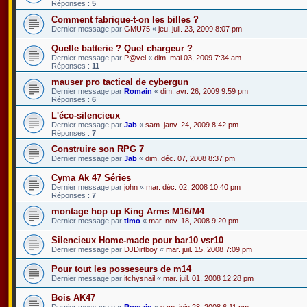
Réponses :
5
Comment fabrique-t-on les billes ?
Dernier message par
GMU75
«
jeu. juil. 23, 2009 8:07 pm
Quelle batterie ? Quel chargeur ?
Dernier message par
P@vel
«
dim. mai 03, 2009 7:34 am
Réponses :
11
mauser pro tactical de cybergun
Dernier message par
Romain
«
dim. avr. 26, 2009 9:59 pm
Réponses :
6
L'éco-silencieux
Dernier message par
Jab
«
sam. janv. 24, 2009 8:42 pm
Réponses :
7
Construire son RPG 7
Dernier message par
Jab
«
dim. déc. 07, 2008 8:37 pm
Cyma Ak 47 Séries
Dernier message par
john
«
mar. déc. 02, 2008 10:40 pm
Réponses :
7
montage hop up King Arms M16/M4
Dernier message par
timo
«
mar. nov. 18, 2008 9:20 pm
Silencieux Home-made pour bar10 vsr10
Dernier message par
DJDirtboy
«
mar. juil. 15, 2008 7:09 pm
Pour tout les posseseurs de m14
Dernier message par
itchysnail
«
mar. juil. 01, 2008 12:28 pm
Bois AK47
Dernier message par
Romain
«
sam. juin 28, 2008 6:11 pm