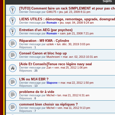
Sujets
[TUTO] Comment faire un rack SIMPLEMENT et pour pas che
Dernier message par
GMU75
«
jeu. juil. 23, 2009 8:11 pm
LIENS UTILES : démontage, remontage, upgrade, downgrade
Dernier message par
Romain
«
jeu. sept. 04, 2008 9:24 am
Entretien d'un AEG (par psychos)
Dernier message par
Romain
«
sam. juin 21, 2008 7:21 pm
Réparation - M9 KWA - Cylindre
Dernier message par
uzitek
«
lun. déc. 30, 2019 3:03 pm
Réponses :
1
Conseil Canon et bloc hop up
Dernier message par
Mushroom
«
mar. avr. 02, 2013 10:31 am
[Aide Et Conseils]Tenue reco légère navy seal
Dernier message par
Zan
«
ven. mai 25, 2012 1:06 pm
Réponses :
25
L96 ou M14 EBR ?
Dernier message par
Slapone
«
mar. mai 22, 2012 1:50 pm
Réponses :
13
probleme de tir à vide
Dernier message par
Michel
«
lun. mai 21, 2012 6:31 am
Réponses :
8
comment bien choisir sa répliques ?
Dernier message par
Michel
«
ven. mai 11, 2012 9:13 pm
Réponses :
7