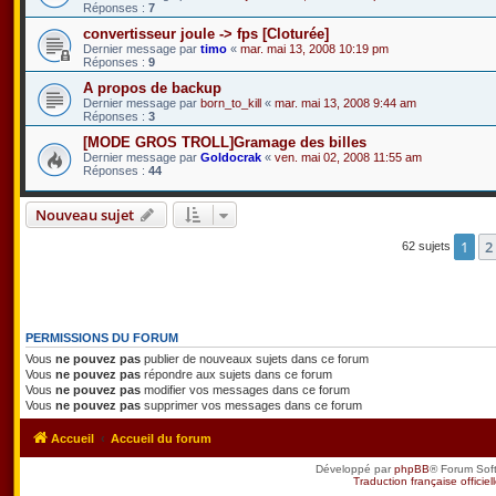
Réponses :
7
convertisseur joule -> fps [Cloturée]
Dernier message par
timo
«
mar. mai 13, 2008 10:19 pm
Réponses :
9
A propos de backup
Dernier message par
born_to_kill
«
mar. mai 13, 2008 9:44 am
Réponses :
3
[MODE GROS TROLL]Gramage des billes
Dernier message par
Goldocrak
«
ven. mai 02, 2008 11:55 am
Réponses :
44
Nouveau sujet
1
2
62 sujets
PERMISSIONS DU FORUM
Vous
ne pouvez pas
publier de nouveaux sujets dans ce forum
Vous
ne pouvez pas
répondre aux sujets dans ce forum
Vous
ne pouvez pas
modifier vos messages dans ce forum
Vous
ne pouvez pas
supprimer vos messages dans ce forum
Accueil
Accueil du forum
Développé par
phpBB
® Forum Sof
Traduction française officiel