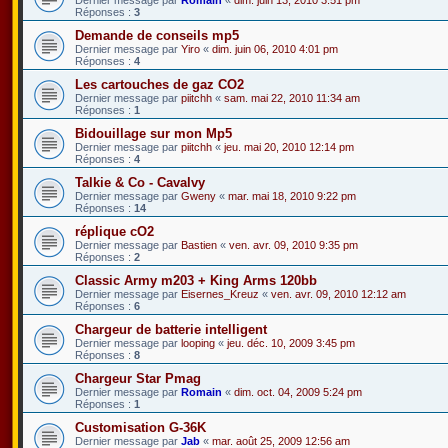
Réponses :
3
Demande de conseils mp5
Dernier message par
Yiro
«
dim. juin 06, 2010 4:01 pm
Réponses :
4
Les cartouches de gaz CO2
Dernier message par
piitchh
«
sam. mai 22, 2010 11:34 am
Réponses :
1
Bidouillage sur mon Mp5
Dernier message par
piitchh
«
jeu. mai 20, 2010 12:14 pm
Réponses :
4
Talkie & Co - Cavalvy
Dernier message par
Gweny
«
mar. mai 18, 2010 9:22 pm
Réponses :
14
réplique cO2
Dernier message par
Bastien
«
ven. avr. 09, 2010 9:35 pm
Réponses :
2
Classic Army m203 + King Arms 120bb
Dernier message par
Eisernes_Kreuz
«
ven. avr. 09, 2010 12:12 am
Réponses :
6
Chargeur de batterie intelligent
Dernier message par
looping
«
jeu. déc. 10, 2009 3:45 pm
Réponses :
8
Chargeur Star Pmag
Dernier message par
Romain
«
dim. oct. 04, 2009 5:24 pm
Réponses :
1
Customisation G-36K
Dernier message par
Jab
«
mar. août 25, 2009 12:56 am