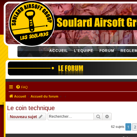
ACCUEIL
L'EQUIPE
FORUM
REGLE
FAQ
Accueil
Accueil du forum
Le coin technique
Rechercher
Recherche ava
Nouveau sujet
1
2
62 sujets