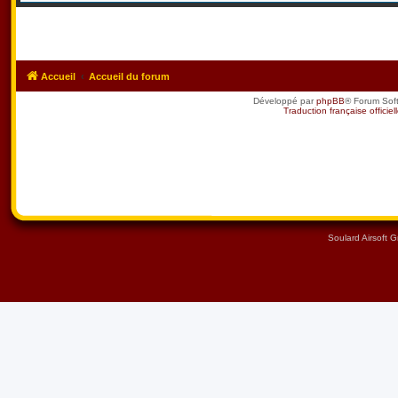
Accueil
Accueil du forum
Développé par
phpBB
® Forum Sof
Traduction française officiel
Soulard Airsoft 