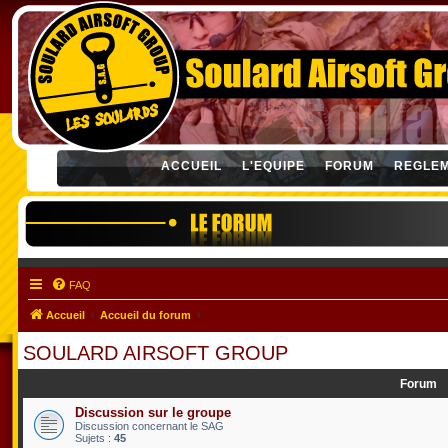
ACCUEIL
L'EQUIPE
FORUM
REGLE
FAQ
Accueil
Accueil du forum
SOULARD AIRSOFT GROUP
Forum
Discussion sur le groupe
Discussion concernant le SAG
Sujets :
45