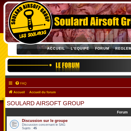
ACCUEIL
L'EQUIPE
FORUM
REGLE
FAQ
Accueil
Accueil du forum
SOULARD AIRSOFT GROUP
Forum
Discussion sur le groupe
Discussion concernant le SAG
Sujets :
45