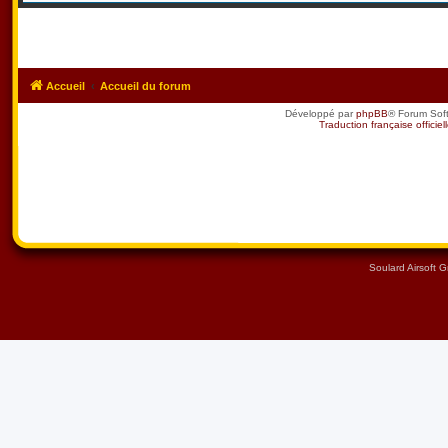
Accueil
Accueil du forum
Développé par
phpBB
® Forum Sof
Traduction française officiel
Soulard Airsoft 