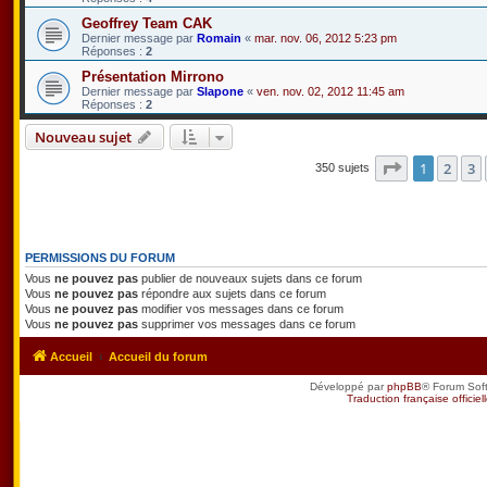
Geoffrey Team CAK
Dernier message par
Romain
«
mar. nov. 06, 2012 5:23 pm
Réponses :
2
Présentation Mirrono
Dernier message par
Slapone
«
ven. nov. 02, 2012 11:45 am
Réponses :
2
Nouveau sujet
Page
1
sur
7
1
2
3
350 sujets
PERMISSIONS DU FORUM
Vous
ne pouvez pas
publier de nouveaux sujets dans ce forum
Vous
ne pouvez pas
répondre aux sujets dans ce forum
Vous
ne pouvez pas
modifier vos messages dans ce forum
Vous
ne pouvez pas
supprimer vos messages dans ce forum
Accueil
Accueil du forum
Développé par
phpBB
® Forum Sof
Traduction française officiel