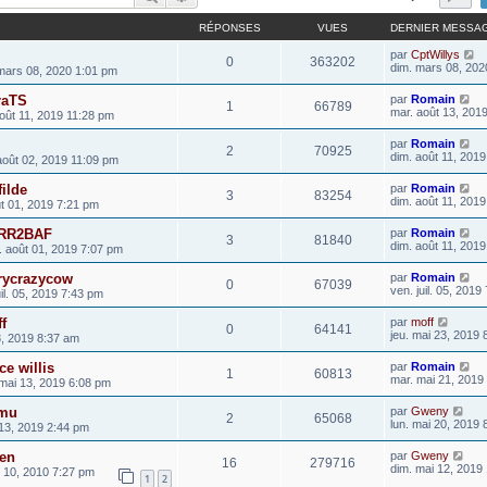
RÉPONSES
VUES
DERNIER MESSA
par
CptWillys
0
363202
dim. mars 08, 202
mars 08, 2020 1:01 pm
raTS
par
Romain
1
66789
mar. août 13, 201
oût 11, 2019 11:28 pm
par
Romain
2
70925
dim. août 11, 201
août 02, 2019 11:09 pm
filde
par
Romain
3
83254
dim. août 11, 201
ût 01, 2019 7:21 pm
ERR2BAF
par
Romain
3
81840
dim. août 11, 201
. août 01, 2019 7:07 pm
rrycrazycow
par
Romain
0
67039
ven. juil. 05, 2019
il. 05, 2019 7:43 pm
f
par
moff
0
64141
jeu. mai 23, 2019
3, 2019 8:37 am
ce willis
par
Romain
1
60813
mar. mai 21, 2019
 mai 13, 2019 6:08 pm
emu
par
Gweny
2
65068
lun. mai 20, 2019
 13, 2019 2:44 pm
wen
par
Gweny
16
279716
dim. mai 12, 2019
i 10, 2010 7:27 pm
1
2