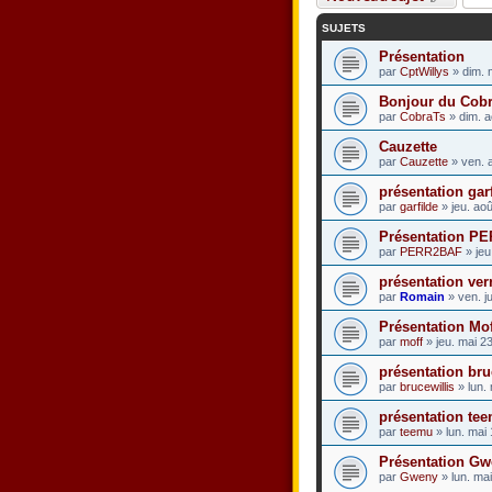
SUJETS
Présentation
par
CptWillys
» dim. 
Bonjour du Cob
par
CobraTs
» dim. a
Cauzette
par
Cauzette
» ven. 
présentation gar
par
garfilde
» jeu. ao
Présentation P
par
PERR2BAF
» jeu
présentation ve
par
Romain
» ven. ju
Présentation Mof
par
moff
» jeu. mai 2
présentation bru
par
brucewillis
» lun.
présentation te
par
teemu
» lun. mai
Présentation G
par
Gweny
» lun. ma