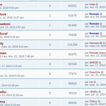
on
par
India
0
64251
jeu. nov. 22, 2018
22, 2018 9:02 pm
rlock
par
Romain
1
61679
dim. nov. 04, 201
t. 12, 2018 11:07 pm
ipedomi
par
Romain
1
61346
dim. nov. 04, 201
 oct. 12, 2018 2:57 pm
Scrof
par
Romain
2
79438
mar. oct. 09, 201
 15, 2018 8:16 pm
sty
par
Hammer39
4
131258
lun. mars 19, 201
. mars 16, 2018 9:01 pm
main
par
Romain (easy
2
94975
ven. févr. 23, 201
)
» jeu. févr. 22, 2018 7:48 pm
par
ab4030
0
82504
lun. nov. 17, 2014
v. 17, 2014 2:15 pm
par
EasyOne
0
77674
ven. oct. 31, 201
oct. 31, 2014 9:25 pm
par
Lio
0
80910
lun. sept. 15, 201
5, 2014 10:29 pm
hulhu
par
cthulhu
0
78124
sam. juil. 12, 201
l. 12, 2014 11:09 am
incy
par
2Vincy
0
80526
jeu. mai 29, 2014
 29, 2014 5:19 pm