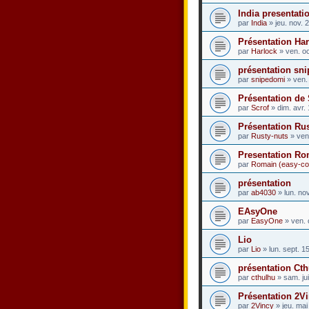
India presentati
par
India
» jeu. nov. 
Présentation Ha
par
Harlock
» ven. oc
présentation sn
par
snipedomi
» ven.
Présentation de 
par
Scrof
» dim. avr.
Présentation Ru
par
Rusty-nuts
» ven
Presentation Ro
par
Romain (easy-co
présentation
par
ab4030
» lun. no
EAsyOne
par
EasyOne
» ven. 
Lio
par
Lio
» lun. sept. 1
présentation Ct
par
cthulhu
» sam. jui
Présentation 2V
par
2Vincy
» jeu. mai