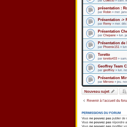
par
Collecto
» sam. f
présentation : R
par
Robin
» mer. janv
Présentation -> 
par
Remy
» mer. déc
Présentation Ch
par
Chepane
» lun. j
Présentation d
par
Phoenix151
» lun
Toretto
par
toretto433
» sam.
Geoffrey Team 
par
geoffrey
» lun. n
Présentation Mi
par
Mirrono
» jeu. no
Nouveau sujet
Revenir à l’accueil du for
PERMISSIONS DU FORUM
Vous
ne pouvez pas
publier de
Vous
ne pouvez pas
répondre a
Vous
ne pouvez pas
modifier v