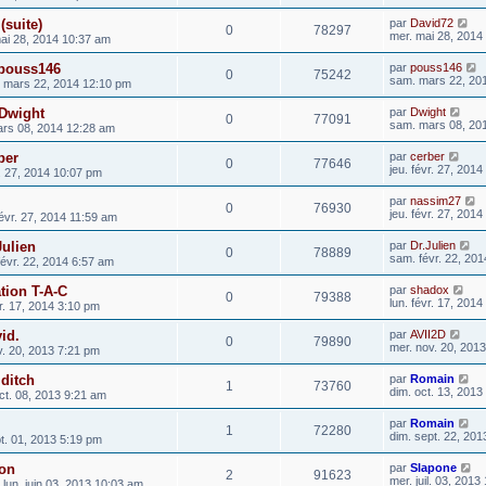
(suite)
par
David72
0
78297
mer. mai 28, 2014
ai 28, 2014 10:37 am
 pouss146
par
pouss146
0
75242
sam. mars 22, 20
 mars 22, 2014 12:10 pm
 Dwight
par
Dwight
0
77091
sam. mars 08, 20
rs 08, 2014 12:28 am
ber
par
cerber
0
77646
jeu. févr. 27, 201
r. 27, 2014 10:07 pm
par
nassim27
0
76930
jeu. févr. 27, 201
févr. 27, 2014 11:59 am
Julien
par
Dr.Julien
0
78889
sam. févr. 22, 20
évr. 22, 2014 6:57 am
tion T-A-C
par
shadox
0
79388
lun. févr. 17, 201
vr. 17, 2014 3:10 pm
id.
par
AVII2D
0
79890
mer. nov. 20, 201
v. 20, 2013 7:21 pm
 ditch
par
Romain
1
73760
dim. oct. 13, 2013
ct. 08, 2013 9:21 am
par
Romain
1
72280
dim. sept. 22, 20
t. 01, 2013 5:19 pm
ion
par
Slapone
2
91623
mer. juil. 03, 2013
 lun. juin 03, 2013 10:03 am