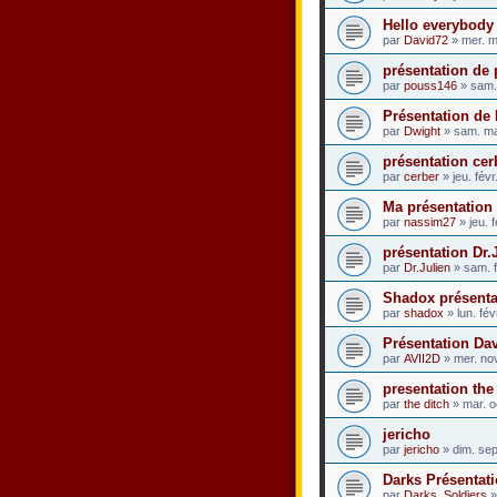
Hello everybody 
par
David72
» mer. m
présentation de
par
pouss146
» sam.
Présentation de
par
Dwight
» sam. ma
présentation cer
par
cerber
» jeu. fév
Ma présentation
par
nassim27
» jeu. 
présentation Dr.
par
Dr.Julien
» sam. f
Shadox présenta
par
shadox
» lun. fé
Présentation Dav
par
AVII2D
» mer. no
presentation the
par
the ditch
» mar. o
jericho
par
jericho
» dim. sep
Darks Présentat
par
Darks_Soldiers
»