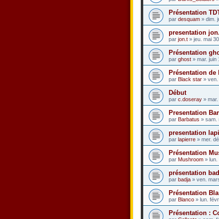
Présentation T
par
desquam
» dim. 
presentation jon.
par
jon.t
» jeu. mai 3
Présentation gh
par
ghost
» mar. juin
Présentation de 
par
Black star
» ven.
Début
par
c.doseray
» mar.
Presentation Ba
par
Barbatus
» sam. 
presentation lap
par
lapierre
» mer. dé
Présentation M
par
Mushroom
» lun.
présentation bad
par
badja
» ven. mar
Présentation Bl
par
Blanco
» lun. fév
Présentation : C