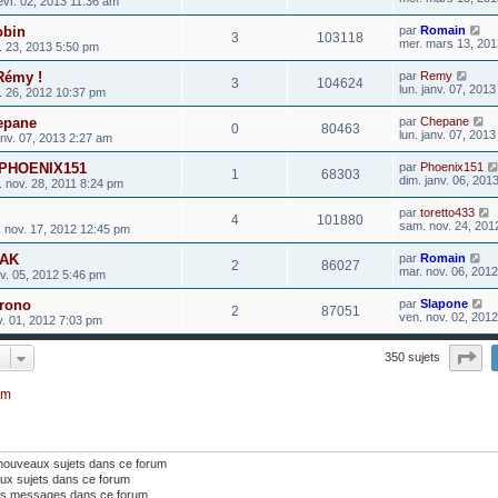
évr. 02, 2013 11:36 am
obin
par
Romain
3
103118
mer. mars 13, 201
. 23, 2013 5:50 pm
Rémy !
par
Remy
3
104624
lun. janv. 07, 201
. 26, 2012 10:37 pm
epane
par
Chepane
0
80463
lun. janv. 07, 201
anv. 07, 2013 2:27 am
e PHOENIX151
par
Phoenix151
1
68303
dim. janv. 06, 201
. nov. 28, 2011 8:24 pm
par
toretto433
4
101880
sam. nov. 24, 201
 nov. 17, 2012 12:45 pm
CAK
par
Romain
2
86027
mar. nov. 06, 201
ov. 05, 2012 5:46 pm
rrono
par
Slapone
2
87051
ven. nov. 02, 201
v. 01, 2012 7:03 pm
Pa
350 sujets
um
 nouveaux sujets dans ce forum
ux sujets dans ce forum
os messages dans ce forum