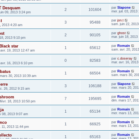
DT Desquam
par
Slapone
2
101604
mer. juil. 03, 2013
juin 09, 2013 3:24 pm
t
par
jon.t
3
95488
sam. juin 22, 201
0, 2013 4:20 am
ost
par
ghost
2
90105
mar. juin 18, 2013
 18, 2013 9:10 pm
Black star
par
Romain
1
65612
sam. avr. 20, 201
 avr. 19, 2013 12:47 am
par
c.doseray
0
82583
mar. avr. 16, 201
 avr. 16, 2013 6:10 pm
rbatus
par
Romain
1
66504
sam. mars 30, 20
mars 30, 2013 10:39 am
ierre
par
Slapone
3
106188
mer. mars 20, 201
c. 26, 2012 9:15 am
ushroom
par
Romain
7
195695
dim. mars 17, 201
 févr. 18, 2013 10:50 pm
ja
par
Romain
1
65134
mer. mars 13, 201
s 08, 2013 9:07 am
anco
par
Romain
1
66925
mer. mars 13, 201
r. 11, 2013 11:44 pm
ollecto
par
Romain
1
65163
mer. mars 13, 201