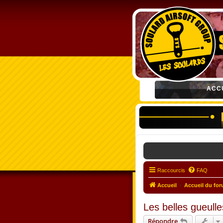
ACC
Raccourcis
FAQ
Accueil
Accueil du fo
Les belles gueulles
Répondre