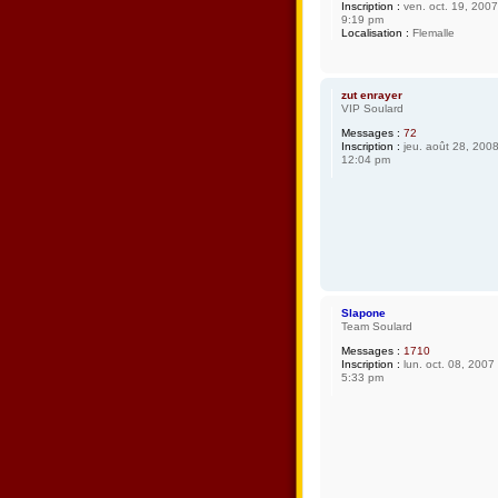
Inscription :
ven. oct. 19, 2007
9:19 pm
Localisation :
Flemalle
zut enrayer
VIP Soulard
Messages :
72
Inscription :
jeu. août 28, 200
12:04 pm
Slapone
Team Soulard
Messages :
1710
Inscription :
lun. oct. 08, 2007
5:33 pm