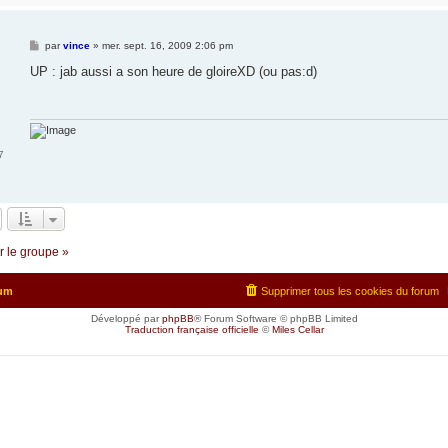
M
par
vince
»
mer. sept. 16, 2009 2:06 pm
e
s
UP : jab aussi a son heure de gloireXD (ou pas:d)
s
a
g
e
7
r le groupe »
rum
Supprimer tous les cookies du forum
Développé par
phpBB
® Forum Software © phpBB Limited
Traduction française officielle
©
Miles Cellar