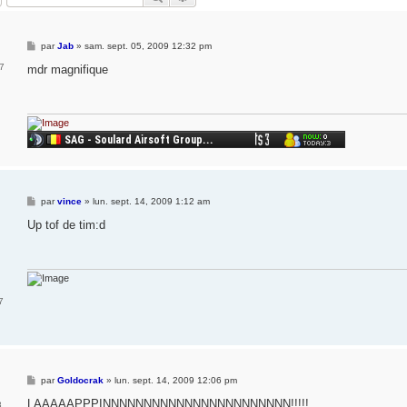
M
par
Jab
»
sam. sept. 05, 2009 12:32 pm
e
07
s
mdr magnifique
s
a
g
e
M
par
vince
»
lun. sept. 14, 2009 1:12 am
e
s
Up tof de tim:d
s
a
g
e
7
M
par
Goldocrak
»
lun. sept. 14, 2009 12:06 pm
e
s
LAAAAAPPPINNNNNNNNNNNNNNNNNNNNNNN!!!!!
8