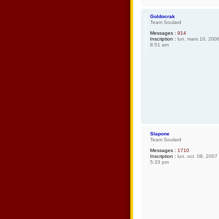
Goldocrak
Team Soulard
Messages :
914
Inscription :
lun. mars 10, 200
8:51 am
Slapone
Team Soulard
Messages :
1710
Inscription :
lun. oct. 08, 2007
5:33 pm