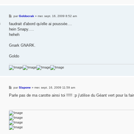
M
par
Goldocrak
»
mer. sept. 16, 2009 8:52 am
e
s
faudrait d'abord qu'elle ai poussée....
8
s
hein Snapy.....
a
g
heheh
e
Gnark GNARK.
Goldo
M
par
Slapone
»
mer. sept. 16, 2009 11:59 am
e
s
Parle pas de ma carotte ainsi toi !!!!! :p j'utilise du Géant vert pour la fa
s
a
g
e