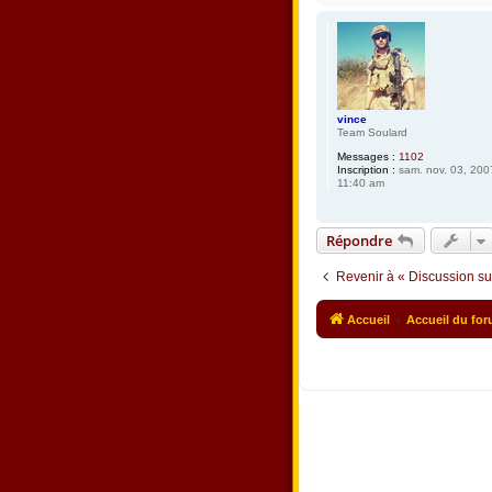
vince
Team Soulard
Messages :
1102
Inscription :
sam. nov. 03, 200
11:40 am
Répondre
Revenir à « Discussion su
Accueil
Accueil du fo