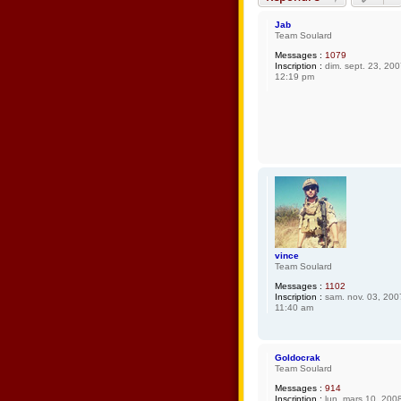
Jab
Team Soulard
Messages :
1079
Inscription :
dim. sept. 23, 20
12:19 pm
vince
Team Soulard
Messages :
1102
Inscription :
sam. nov. 03, 200
11:40 am
Goldocrak
Team Soulard
Messages :
914
Inscription :
lun. mars 10, 200