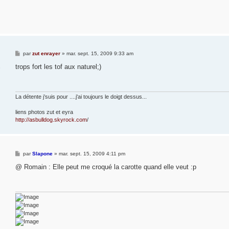
M
par
zut enrayer
»
mar. sept. 15, 2009 9:33 am
e
s
trops fort les tof aux naturel;)
8
s
a
g
e
La détente j’suis pour ....j'ai toujours le doigt dessus...
liens photos zut et eyra
http://asbulldog.skyrock.com
/
M
par
Slapone
»
mar. sept. 15, 2009 4:11 pm
e
s
@ Romain : Elle peut me croqué la carotte quand elle veut :p
s
a
g
e