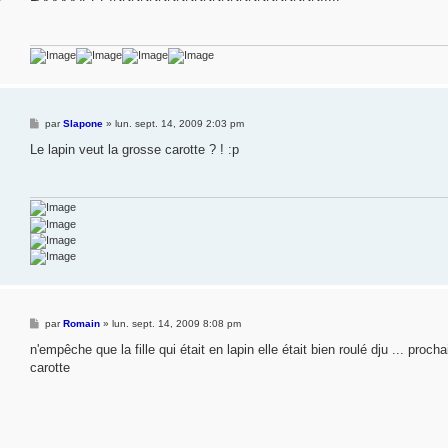
s
a
g
e
M
par
Slapone
»
lun. sept. 14, 2009 2:03 pm
e
s
Le lapin veut la grosse carotte ? ! :p
s
a
g
e
M
par
Romain
»
lun. sept. 14, 2009 8:08 pm
e
s
n'empêche que la fille qui était en lapin elle était bien roulé dju ... proc
s
carotte
a
g
e