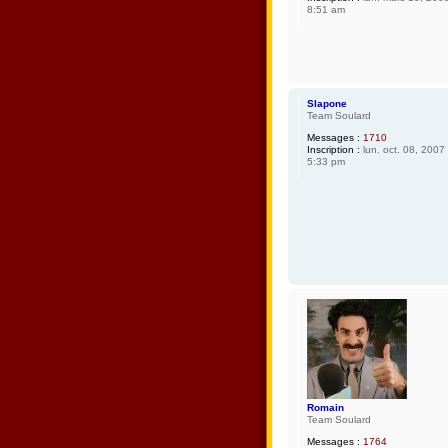
8:51 am
Slapone
Team Soulard
Messages :
1710
Inscription :
lun. oct. 08, 2007
5:33 pm
Romain
Team Soulard
Messages :
1764