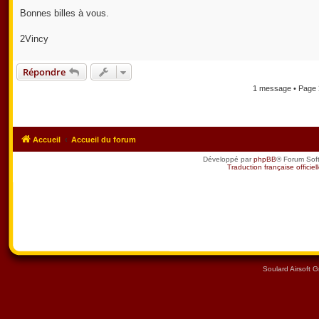
Bonnes billes à vous.
2Vincy
Répondre
1 message • Page
Accueil
Accueil du forum
Développé par
phpBB
® Forum Sof
Traduction française officiel
Soulard Airsoft 