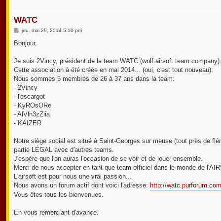
WATC
M
jeu. mai 29, 2014 5:10 pm
e
s
Bonjour,
s
a
g
Je suis 2Vincy, président de la team WATC (wolf airsoft team company)
e
Cette association à été créée en mai 2014... (oui, c'est tout nouveau).
Nous sommes 5 membres de 26 à 37 ans dans la team.
- 2Vincy
- l'escargot
- KyROsORe
- AlVln3zZiia
- KAIZER
Notre siège social est situé à Saint-Georges sur meuse (tout près de flé
partie LÉGAL avec d'autres teams.
J'espère que l'on auras l'occasion de se voir et de jouer ensemble.
Merci de nous accepter en tant que team officiel dans le monde de l'AI
L'airsoft est pour nous une vrai passion...
Nous avons un forum actif dont voici l'adresse:
http://watc.purforum.co
Vous êtes tous les bienvenues.
En vous remerciant d'avance.