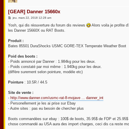
[GEAR] Danner 15660x
M
jeu. mars 22, 2018 12:28 am
e
s
Yosh, qui dis réouverture du forum dis reviews
Alors voila je profite 
s
les Danner 15660X ou RAT Boots.
a
g
e
Produit :
Bates 85501 DuraShocks USMC GORE-TEX Temperate Weather Boot
Poid des boots :
- Poids annoncé par Danner : 1.984kg pour les deux.
- Poids constaté par moi même : 1.940kg pour les deux.
(diffère surement selon pointure, modèle etc)
Pointure
: 10.5R / 44.5
Site de vente :
-
http://www.danner.com/usmc-rat-8-mojave ... danner_int
- Personellement je les ai prise sur Ebay
- Autre sites : pas eu besoin de chercher plus
Boots commandées sur ebay : 100$ de boots, 35.95$ de FDP et 25.95$ 
chose commandé au USA aura des import charges, ceci dis ca reste moi