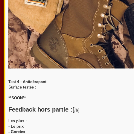
Test 4 : Antidérapant
Surface testée :
**SOON**
Feedback hors partie :[
/b]
Les plus :
- Le prix
- Goretex