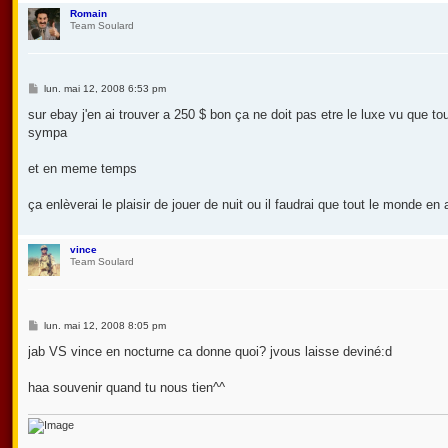
Romain
Team Soulard
M
lun. mai 12, 2008 6:53 pm
e
s
sur ebay j'en ai trouver a 250 $ bon ça ne doit pas etre le luxe vu que t
s
sympa
a
g
e
et en meme temps
ça enlèverai le plaisir de jouer de nuit ou il faudrai que tout le monde en 
vince
Team Soulard
M
lun. mai 12, 2008 8:05 pm
e
s
jab VS vince en nocturne ca donne quoi? jvous laisse deviné:d
s
a
g
haa souvenir quand tu nous tien^^
e