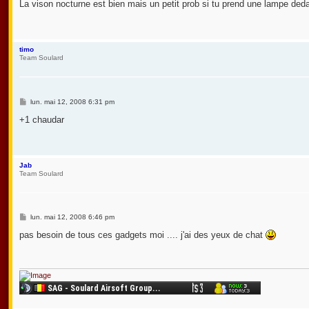
s
La vison nocturne est bien mais un petit prob si tu prend une lampe deda
s
a
g
e
timo
Team Soulard
M
lun. mai 12, 2008 6:31 pm
e
s
+1 chaudar
s
a
g
e
Jab
Team Soulard
M
lun. mai 12, 2008 6:46 pm
e
s
pas besoin de tous ces gadgets moi .... j'ai des yeux de chat
s
a
g
e