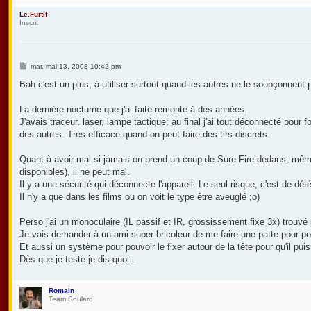
Le.Furtif
Inscrit
M
mar. mai 13, 2008 10:42 pm
e
s
Bah c'est un plus, à utiliser surtout quand les autres ne le soupçonnent 
s
a
g
La dernière nocturne que j'ai faite remonte à des années.
e
J'avais traceur, laser, lampe tactique; au final j'ai tout déconnecté pour
des autres. Très efficace quand on peut faire des tirs discrets.
Quant à avoir mal si jamais on prend un coup de Sure-Fire dedans, mêm
disponibles), il ne peut mal.
Il y a une sécurité qui déconnecte l'appareil. Le seul risque, c'est de dét
Il n'y a que dans les films ou on voit le type être aveuglé ;o)
Perso j'ai un monoculaire (IL passif et IR, grossissement fixe 3x) trouvé
Je vais demander à un ami super bricoleur de me faire une patte pour pou
Et aussi un système pour pouvoir le fixer autour de la tête pour qu'il puis
Dès que je teste je dis quoi..
Romain
Team Soulard