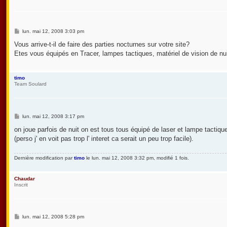
M
lun. mai 12, 2008 3:03 pm
e
s
Vous arrive-t-il de faire des parties nocturnes sur votre site?
s
Etes vous équipés en Tracer, lampes tactiques, matériel de vision de nu
a
g
e
timo
Team Soulard
M
lun. mai 12, 2008 3:17 pm
e
s
on joue parfois de nuit on est tous tous équipé de laser et lampe tactiq
s
(perso j' en voit pas trop l' interet ca serait un peu trop facile).
a
g
e
Dernière modification par
timo
le lun. mai 12, 2008 3:32 pm, modifié 1 fois.
Chaudar
Inscrit
M
lun. mai 12, 2008 5:28 pm
e