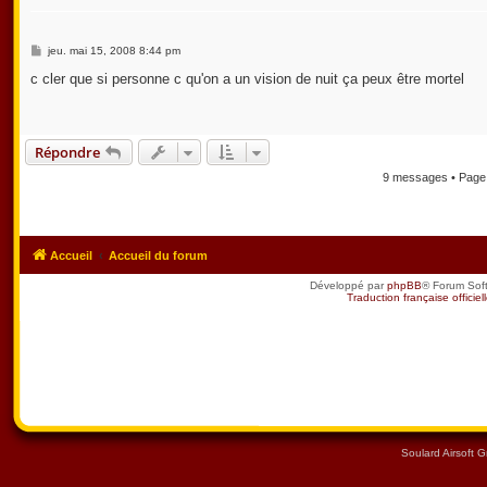
M
jeu. mai 15, 2008 8:44 pm
e
s
c cler que si personne c qu'on a un vision de nuit ça peux être mortel
s
a
g
e
Répondre
9 messages • Pag
Accueil
Accueil du forum
Développé par
phpBB
® Forum Sof
Traduction française officiel
Soulard Airsoft 