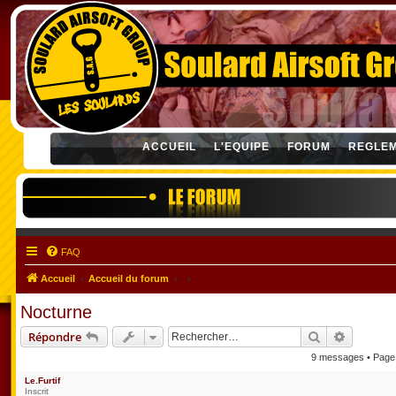
ACCUEIL
L'EQUIPE
FORUM
REGLE
FAQ
Accueil
Accueil du forum
Nocturne
Rechercher
Recherch
Répondre
9 messages • Pag
Le.Furtif
Inscrit