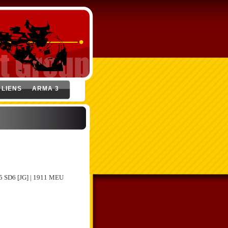
LIENS
ARMA 3
5 SD6 [JG] | 1911 MEU