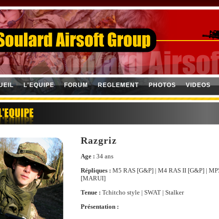
UEIL
L'EQUIPE
FORUM
REGLEMENT
PHOTOS
VIDEOS
Razgriz
Age :
34 ans
Répliques :
M5 RAS [G&P] | M4 RAS II [G&P] | MP
[MARUI]
Tenue :
Tchitcho style | SWAT | Stalker
Présentation :