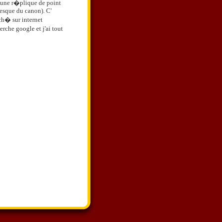
une r�plique de point
presque du canon). C'
rch� sur internet
herche google et j'ai tout